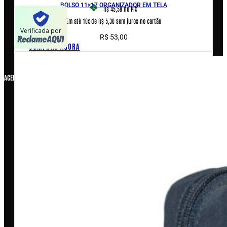
BOLSO 11×17 ORGANIZADOR EM TELA
R$ 45,58
no PIX
Em até 10x de R$ 5,30 sem juros no cartão
Verificada por
R$
53,00
COMPRAR AGORA
ACEITAMOS
COPYRIGHT © 2026 – WARFARE INDUSTRIA E COMERCIO DE
ARTIGOS MILITARES LTDA ME, CNPJ: 07.929.707/0001-26