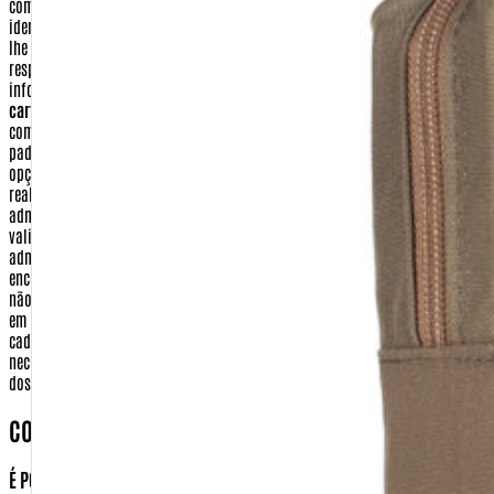
como os dados que não são compartilhados.
Nome e Endereço
- Sua
identificação e localização deverão constar no pacote com os produtos que
lhe serão enviados quando realizar uma compra. Assim sendo, a empresa
responsável pela entrega de seu pedido, poderá ter acesso a esta
informação como forma, apenas, de cumprir o seu serviço.
Número do
cartão de crédito, data de validade e código de segurança
- Informações
como esta, de tamanha importância, são tratadas sob os mais rigorosos
padrões de segurança. Os seus dados de cartão de crédito, quando feita a
opção por este tipo de pagamento, serão utilizados apenas para a
realização de transação eletrônica, entre a Warfare.com.br e a sua
administradora de cartão de crédito. As informações digitadas (número,
validade e código de segurança) são criptografadas e enviadas para a
administradora do cartão. Após confirmado o pagamento e o envio da
encomenda, esses dados são apagados de nosso sistema. A warfare.com.br
não tem em momento algum acesso a essas informações que são digitadas
em ambiente seguro do meio de pagamento.
Dados bancários
- No seu
cadastro de compra realizado no site http://www.Warfare.com.br não será
necessário fornecer nenhuma de suas informações bancárias, com exceção
dos casos necessários para realização de devolução
COMO POSSO TER ACESSO AS MINHAS INFORMAÇÕES?
É POSSÍVEL APAGAR OU ALTERAR ESSAS INFORMAÇÕES?