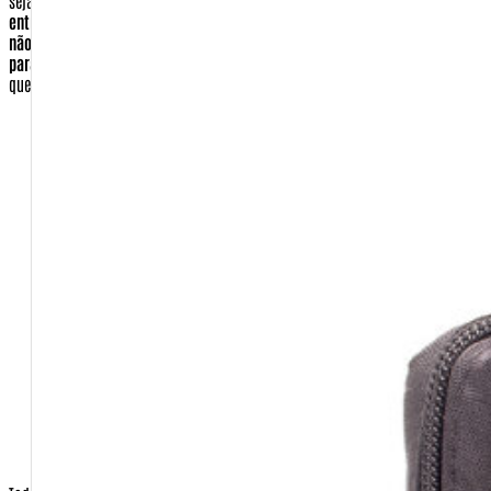
seja reenviado.
Entenda que a empresa CORREIOS não é responsável pela
entrega novamente de forma gratuita e não o fará. Por esse motivo e para
não ter um custo a mais, certifique-se de que seu endereço esta correto
para a entrega.
Dados que você deve preencher que serão essenciais para
que o comprador seja identificado.
E-mail
Nome completo
Pessoa Física ou Jurídica
CPF ou CNPJ
Senha (você escolherá no ato de se cadastrar)
CEP
Cidade
Estado
País
Telefone Fixo e celular