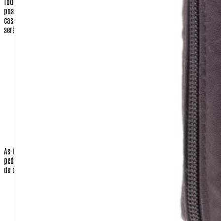
Todos os dados de endereçamento são utilizados apenas para que
possamos enviar os produtos requisitados pelo cliente, ou a nota fiscal, em
caso de presente para terceiros.
Nenhuma correspondência promocional
será enviada sem o consentimento do cliente.
Operadora do Cartão de Crédito (apenas quando a opção de
pagamento for com cartão)
Número do Cartão de Crédito (apenas quando a opção de
pagamento for com cartão)
Código de Segurança do Cartão de Crédito (apenas quando a
opção de pagamento for com cartão)
Validade do cartão (apenas quando a opção de pagamento
for com cartão)
As informações do cartão de crédito são necessárias para o faturamento do
pedido, apenas quando o cliente for efetuar o pagamento com o seu cartão
de crédito.No caso de envio de sua compra para terceiros:
Nome completo da pessoa que receberá a encomenda.
Endereço de entrega
Bairro de entrega