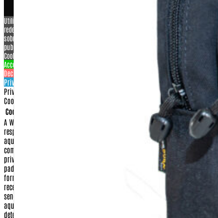
Utilizamos cookies para personalizar conteúdo e anúncios, oferecer recursos de
redes sociais e analisar o nosso tráfego. Também compartilhamos informações
sobre a sua utilização do nosso site com os nossos parceiros de redes sociais,
publicidade e análise.
View more
Cookies settings
Accept
Decline
Privacy & Cookie policy
Privacy & Cookies policy
Cookies list
Cookie name
Active
A Warfare.com.br sempre construiu sua imagem baseada na proteção e no
respeito aos direitos de seus consumidores.
Dessa forma, apresentamos
aqui nossa Política de Privacidade e Segurança para que, ao realizar sua
compra conosco, você tenha sempre a certeza de que o sigilo e a
privacidade de seus dados serão respeitados dentro dos mais rigorosos
padrões de segurança na internet.
Isso significa que qualquer dado
fornecido por você, seja no momento da compra ou no cadastramento para
receber algum dos nossos serviços, será guardado em nossos arquivos, não
sendo fornecido a terceiros para nenhuma outra utilização que não seja
aquela à qual você fez opção.
Confira abaixo quais os itens que
determinam nossa Política de Privacidade e Segurança e envie um e-mail