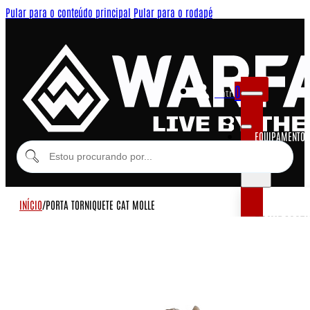
Pular para o conteúdo principal
Pular para o rodapé
0
Entrar
EQUIPAMENTOS
MODULARES
INÍCIO
/
PORTA TORNIQUETE CAT MOLLE
EQUIPAME
COLETES MOD