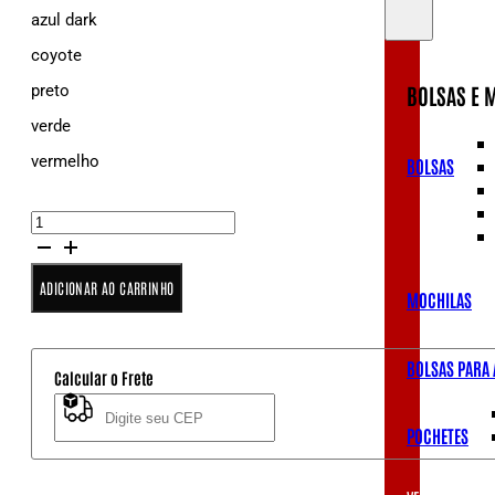
azul dark
coyote
BOLSAS E 
preto
verde
vermelho
BOLSAS
Porta
Torniquete
CAT
Molle
ADICIONAR AO CARRINHO
MOCHILAS
quantidade
BOLSAS PARA
Calcular o Frete
Não sei meu CEP
POCHETES