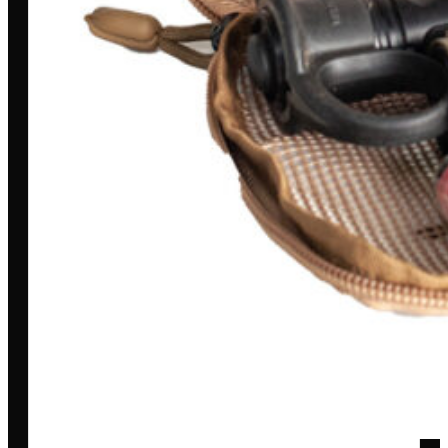
Entrega
Pagamento Seguro
Trocas e devoluções
A LOJA
Loja
Outlet
Quem somos
Blog
Encontre uma revenda
AJUDA & INFORMAÇÕES
Fale conosco
Políticas de privacidade
Políticas de Cookies
Termos e condições