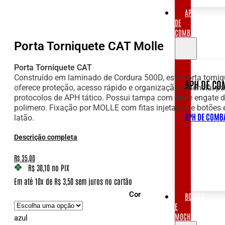
APH
DE
COMBATE
Porta Torniquete CAT Molle
Porta Torniquete CAT
Construído em laminado de Cordura 500D, este porta torniq
APH DE CO
oferece proteção, acesso rápido e organização essencial pa
protocolos de APH tático. Possui tampa com fita e engate 
polimero. Fixação por MOLLE com fitas injetadas e botões
APH DE COMB
latão.
Descrição completa
O
O
R$
35,00
preço
preço
R$ 30,10
no PIX
Em até 10x de R$ 3,50 sem juros no cartão
original
atual
Cor
BOLSAS
era:
é:
E
R$ 75,00.
R$ 35,00.
MOCHILAS
azul