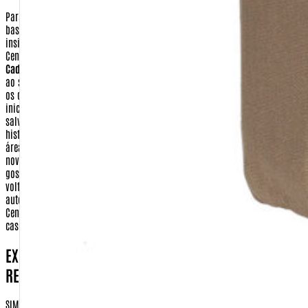
Para ter acesso aos seus dados ou realizar a alteração em seu cadastro,
basta clicar no ícone 'Meu Cadastro', localizado no topo da tela. Depois
insira sua identificação e sua senha. Você será remetido para o menu da
Central de Cliente. Nesta tela você terá as seguintes opções:
Dados
Cadastrais:
Nesta opção você pode alterar todas as informações referentes
ao seu cadastro pessoal (identificação, senha, e-mail e preferências). Altere
os que julgar necessário e clique em 'Continuar'. Você voltará para a tela
inicial da área 'Meu Cadastro'. Suas alterações estarão automaticamente
salvas.
Acompanhe seu pedido:
você poderá saber sobre o andamento e o
histórico de seus pedidos.
E-mail de Novidades:
você poderá selecionar as
áreas de seu interesse para receber, semanalmente, um E-mail com todas as
novidades da Warfare.com.br. Escolha os assuntos referentes ao qual você
gostaria de receber os principais lançamentos. Clique em 'Continuar'. Você
voltará para a tela inicial da área 'Meu Cadastro'. Suas alterações estarão
automaticamente salvas.
Encerrar Sessão:
Encerra sua sessão com a
Central do Cliente, fazendo com que você tenha que se identificar novamente
caso queira atualizar seus dados ou finalizar uma compra.
EXISTE ALGUM PASSO DA TRANSAÇÃO DE COMPRA,
REALIZADA FORA DO SITE HTTP://WARFARE.COM.BR?
SIM. Ao efetuar sua compra por cartão de credito ou boleto bancario, você