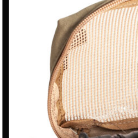
Toda grande missão começa com
uma história. A nossa é marcada por
dedicação, inovação e compromisso.
MINHA CONTA
Entrar/Cadastrar
Meus Pedidos