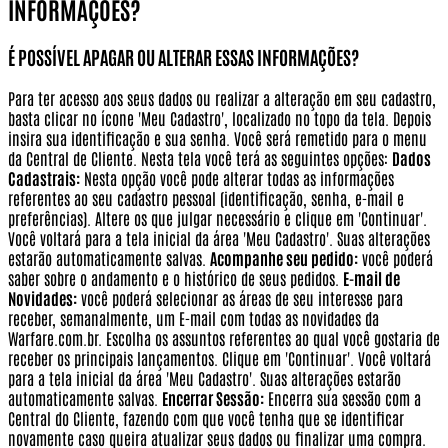
INFORMAÇÕES?
É POSSÍVEL APAGAR OU ALTERAR ESSAS INFORMAÇÕES?
Para ter acesso aos seus dados ou realizar a alteração em seu cadastro,
basta clicar no ícone 'Meu Cadastro', localizado no topo da tela. Depois
insira sua identificação e sua senha. Você será remetido para o menu
da Central de Cliente. Nesta tela você terá as seguintes opções:
Dados
Cadastrais:
Nesta opção você pode alterar todas as informações
referentes ao seu cadastro pessoal (identificação, senha, e-mail e
preferências). Altere os que julgar necessário e clique em 'Continuar'.
Você voltará para a tela inicial da área 'Meu Cadastro'. Suas alterações
estarão automaticamente salvas.
Acompanhe seu pedido:
você poderá
saber sobre o andamento e o histórico de seus pedidos.
E-mail de
Novidades:
você poderá selecionar as áreas de seu interesse para
receber, semanalmente, um E-mail com todas as novidades da
Warfare.com.br. Escolha os assuntos referentes ao qual você gostaria de
receber os principais lançamentos. Clique em 'Continuar'. Você voltará
para a tela inicial da área 'Meu Cadastro'. Suas alterações estarão
automaticamente salvas.
Encerrar Sessão:
Encerra sua sessão com a
Central do Cliente, fazendo com que você tenha que se identificar
novamente caso queira atualizar seus dados ou finalizar uma compra.