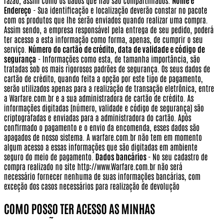
razão, assim como os dados que não são compartilhados.
Nome e
Endereço
- Sua identificação e localização deverão constar no pacote
com os produtos que lhe serão enviados quando realizar uma compra.
Assim sendo, a empresa responsável pela entrega de seu pedido, poderá
ter acesso a esta informação como forma, apenas, de cumprir o seu
serviço.
Número do cartão de crédito, data de validade e código de
segurança
- Informações como esta, de tamanha importância, são
tratadas sob os mais rigorosos padrões de segurança. Os seus dados de
cartão de crédito, quando feita a opção por este tipo de pagamento,
serão utilizados apenas para a realização de transação eletrônica, entre
a Warfare.com.br e a sua administradora de cartão de crédito. As
informações digitadas (número, validade e código de segurança) são
criptografadas e enviadas para a administradora do cartão. Após
confirmado o pagamento e o envio da encomenda, esses dados são
apagados de nosso sistema. A warfare.com.br não tem em momento
algum acesso a essas informações que são digitadas em ambiente
seguro do meio de pagamento.
Dados bancários
- No seu cadastro de
compra realizado no site http://www.Warfare.com.br não será
necessário fornecer nenhuma de suas informações bancárias, com
exceção dos casos necessários para realização de devolução
COMO POSSO TER ACESSO AS MINHAS