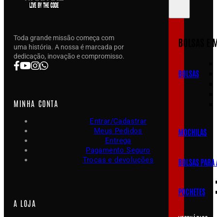
Toda grande missão começa com
BOLSAS E 
uma história. A nossa é marcada por
dedicação, inovação e compromisso.
BOLSAS
MINHA CONTA
Entrar/Cadastrar
Meus Pedidos
MOCHILAS
Entrega
Pagamento Seguro
Trocas e devoluções
BOLSAS PARA
POCHETES
A LOJA