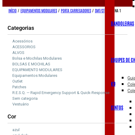
INÍCIO
/
EQUIPAMENTOS MODULARES
/
PORTA CARREGADORES
/
SMT/CT
/
PÁGINA 1
BANDOLEIRAS
Categorias
Acessórios
ACESSORIOS
ALVOS
Bolsa e Mochilas Modulares
EQUIPES DE C
BOLSAS E MOCHILAS
EQUIPAMENTO MODULARES
Equipamentos Modulares
Gui
Outlet
K9
Col
Patches
Col
R.E.S.Q. — Rapid Emergency Support & Quick-Response
Sem categoria
Vestuário
CINTOS
Cor
azul