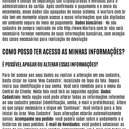
validade e código de segurança) são criptografadas e enviadas para a
administradora do cartão. Após confirmado o pagamento e o envio da
encomenda, esses dados são apagados de nosso sistema. A warfare.com.br
não tem em momento algum acesso a essas informações que são digitadas
em ambiente seguro do meio de pagamento.
Dados bancários
- No seu
cadastro de compra realizado no site http://www.Warfare.com.br não será
necessário fornecer nenhuma de suas informações bancárias, com exceção
dos casos necessários para realização de devolução
COMO POSSO TER ACESSO AS MINHAS INFORMAÇÕES?
É POSSÍVEL APAGAR OU ALTERAR ESSAS INFORMAÇÕES?
Para ter acesso aos seus dados ou realizar a alteração em seu cadastro,
basta clicar no ícone 'Meu Cadastro', localizado no topo da tela. Depois
insira sua identificação e sua senha. Você será remetido para o menu da
Central de Cliente. Nesta tela você terá as seguintes opções:
Dados
Cadastrais:
Nesta opção você pode alterar todas as informações referentes
ao seu cadastro pessoal (identificação, senha, e-mail e preferências). Altere
os que julgar necessário e clique em 'Continuar'. Você voltará para a tela
inicial da área 'Meu Cadastro'. Suas alterações estarão automaticamente
salvas.
Acompanhe seu pedido:
você poderá saber sobre o andamento e o
histórico de seus pedidos.
E-mail de Novidades:
você poderá selecionar as