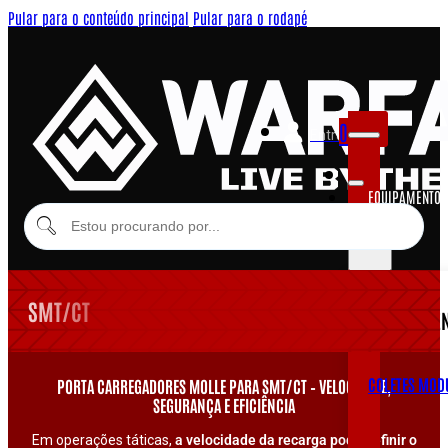
Pular para o conteúdo principal
Pular para o rodapé
0
Entrar
EQUIPAMENTOS
MODULARES
SMT/CT
EQUIPAME
COLETES MOD
PORTA CARREGADORES MOLLE PARA SMT/CT – VELOCIDADE,
SEGURANÇA E EFICIÊNCIA
Em operações táticas,
a velocidade da recarga pode definir o