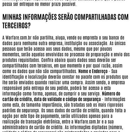
possa ser entregue no menor prazo possível.
MINHAS INFORMAÇÕES SERÃO COMPARTILHADAS COM
TERCEIROS?
A Warfare.com.br não partilha, aluga, vende ou empresta o seu banco de
dados para nenhuma outra empresa, instituição ou associação. As únicas
pessoas que terão acesso aos seus dados, mesmo que por poucos
momentos, serão aquelas envolvidas no processo de preparação e envio dos
produtos requisitados. Confira abaixo quais dados seus deverão ser
compartilhados com terceiros, em que momento e por qual razão, assim
como os dados que não são compartilhados.
Nome e Endereço
- Sua
identificação e localização deverão constar no pacote com os produtos que
lhe serão enviados quando realizar uma compra. Assim sendo, a empresa
responsável pela entrega de seu pedido, poderá ter acesso a esta
informação como forma, apenas, de cumprir o seu serviço.
Número do
cartão de crédito, data de validade e código de segurança
- Informações
como esta, de tamanha importância, são tratadas sob os mais rigorosos
padrões de segurança. Os seus dados de cartão de crédito, quando feita a
opção por este tipo de pagamento, serão utilizados apenas para a
realização de transação eletrônica, entre a Warfare.com.br e a sua
administradora de cartão de crédito. As informações digitadas (número,