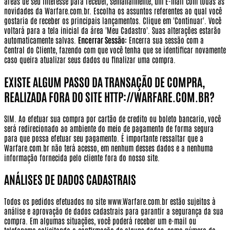
áreas de seu interesse para receber, semanalmente, um E-mail com todas as
novidades da Warfare.com.br. Escolha os assuntos referentes ao qual você
gostaria de receber os principais lançamentos. Clique em 'Continuar'. Você
voltará para a tela inicial da área 'Meu Cadastro'. Suas alterações estarão
automaticamente salvas.
Encerrar Sessão:
Encerra sua sessão com a
Central do Cliente, fazendo com que você tenha que se identificar novamente
caso queira atualizar seus dados ou finalizar uma compra.
EXISTE ALGUM PASSO DA TRANSAÇÃO DE COMPRA,
REALIZADA FORA DO SITE HTTP://WARFARE.COM.BR?
SIM. Ao efetuar sua compra por cartão de credito ou boleto bancario, você
será redirecionado ao ambiente do meio de pagamento de forma segura
para que possa efetuar seu pagamento.
É importante ressaltar que a
Warfare.com.br não terá acesso, em nenhum desses dados e a nenhuma
informação fornecida pelo cliente fora do nosso site.
ANÁLISES DE DADOS CADASTRAIS
Todos os pedidos efetuados no site www.Warfare.com.br estão sujeitos à
análise e aprovação de dados cadastrais para garantir a segurança da sua
compra. Em algumas situações, você poderá receber um e-mail ou