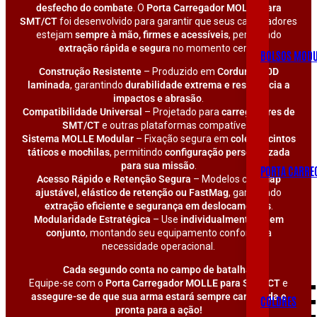
desfecho do combate
. O
Porta Carregador MOLLE para
SMT/CT
foi desenvolvido para garantir que seus carregadores
estejam
sempre à mão, firmes e acessíveis
, permitindo
extração rápida e segura
no momento certo.
BOLSOS MODU
Construção Resistente
– Produzido em
Cordura 500D
laminada
, garantindo
durabilidade extrema e resistência a
impactos e abrasão
.
Compatibilidade Universal
– Projetado para
carregadores de
SMT/CT
e outras plataformas compatíveis.
Sistema MOLLE Modular
– Fixação segura em
coletes, cintos
táticos e mochilas
, permitindo
configuração personalizada
para sua missão
.
PORTA CARRE
Acesso Rápido e Retenção Segura
– Modelos com
flap
ajustável, elástico de retenção ou FastMag
, garantindo
extração eficiente e segurança em deslocamentos
.
Modularidade Estratégica
– Use
individualmente ou em
conjunto
, montando seu equipamento conforme a
necessidade operacional.
Cada segundo conta no campo de batalha!
Equipe-se com o
Porta Carregador MOLLE para SMT/CT
e
assegure-se de que sua arma estará sempre carregada e
COLDRES
pronta para a ação!