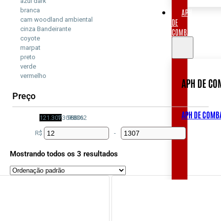
azul dark
branca
APH
cam woodland ambiental
DE
cinza Bandeirante
COMBATE
coyote
marpat
preto
verde
vermelho
APH DE CO
Preço
APH DE COMB
12
1.307
1.307
983
660
336
12
R$
-
Minimum Price
Maximum Price
Mostrando todos os 3 resultados
BOLSAS
E
MOCHILAS