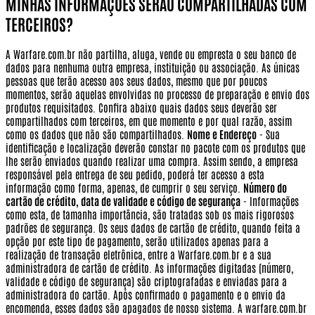
MINHAS INFORMAÇÕES SERÃO COMPARTILHADAS COM
TERCEIROS?
A Warfare.com.br não partilha, aluga, vende ou empresta o seu banco de
dados para nenhuma outra empresa, instituição ou associação. As únicas
pessoas que terão acesso aos seus dados, mesmo que por poucos
momentos, serão aquelas envolvidas no processo de preparação e envio dos
produtos requisitados. Confira abaixo quais dados seus deverão ser
compartilhados com terceiros, em que momento e por qual razão, assim
como os dados que não são compartilhados.
Nome e Endereço
- Sua
identificação e localização deverão constar no pacote com os produtos que
lhe serão enviados quando realizar uma compra. Assim sendo, a empresa
responsável pela entrega de seu pedido, poderá ter acesso a esta
informação como forma, apenas, de cumprir o seu serviço.
Número do
cartão de crédito, data de validade e código de segurança
- Informações
como esta, de tamanha importância, são tratadas sob os mais rigorosos
padrões de segurança. Os seus dados de cartão de crédito, quando feita a
opção por este tipo de pagamento, serão utilizados apenas para a
realização de transação eletrônica, entre a Warfare.com.br e a sua
administradora de cartão de crédito. As informações digitadas (número,
validade e código de segurança) são criptografadas e enviadas para a
administradora do cartão. Após confirmado o pagamento e o envio da
encomenda, esses dados são apagados de nosso sistema. A warfare.com.br