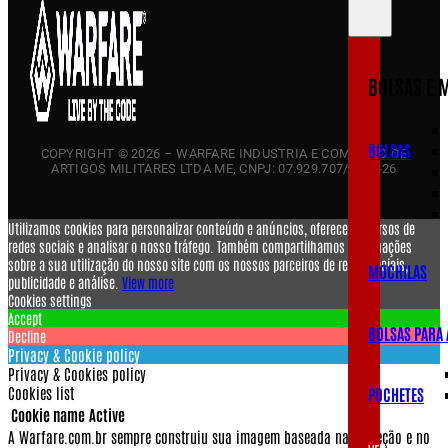
BOLSAS E 
BOLSAS
COPYRIGHT © 2026 – WARFARE INDUSTRIA E COMERCIO DE
ARTIGOS MILITARES LTDA ME, CNPJ: 07.929.707/0001-26
Utilizamos cookies para personalizar conteúdo e anúncios, oferecer recursos de
redes sociais e analisar o nosso tráfego. Também compartilhamos informações
sobre a sua utilização do nosso site com os nossos parceiros de redes sociais,
MOCHILAS
publicidade e análise.
View more
Cookies settings
Accept
BOLSAS PARA
Decline
Privacy & Cookie policy
Privacy & Cookies policy
Cookies list
POCHETES
Cookie name
Active
A Warfare.com.br sempre construiu sua imagem baseada na proteção e no