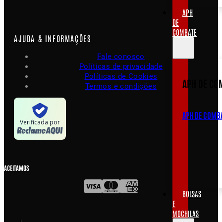
APH
DE
COMBATE
AJUDA & INFORMAÇÕES
Fale conosco
Políticas de privacidade
Políticas de Cookies
APH DE CO
Termos e condições
APH DE COMB
Verificada por
ACEITAMOS
BOLSAS
E
MOCHILAS