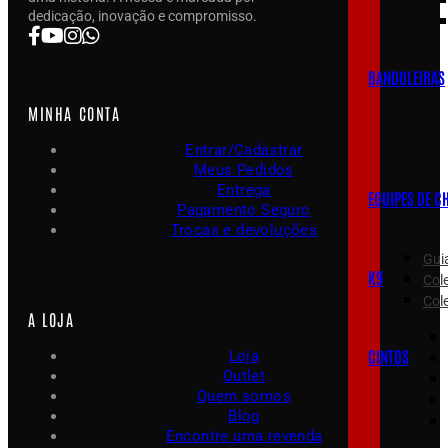
dedicação, inovação e compromisso.
BANDOLEIRAS
MINHA CONTA
Entrar/Cadastrar
Meus Pedidos
Entrega
EQUIPES DE C
Pagamento Seguro
Trocas e devoluções
Gui
K9
Col
Cole
A LOJA
CINTOS
Loja
Outlet
Quem somos
Blog
Encontre uma revenda