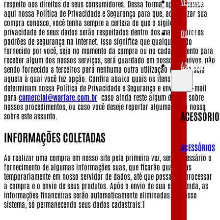
VESTUÁRIOS
respeito aos direitos de seus consumidores.
Dessa forma, apresentamos
aqui nossa Política de Privacidade e Segurança para que, ao realizar sua
compra conosco, você tenha sempre a certeza de que o sigilo e a
privacidade de seus dados serão respeitados dentro dos mais rigorosos
OUTLET
padrões de segurança na internet.
Isso significa que qualquer dado
fornecido por você, seja no momento da compra ou no cadastramento para
receber algum dos nossos serviços, será guardado em nossos arquivos, não
ACESSÓRIOS
sendo fornecido a terceiros para nenhuma outra utilização que não seja
aquela à qual você fez opção.
Confira abaixo quais os itens que
determinam nossa Política de Privacidade e Segurança e envie um e-mail
para
comercial@warfare.com.br
caso ainda reste algum dúvida sobre
nossos procedimentos, ou caso você deseje reportar alguma falha nossa
ACESSÓRIO
sobre este assunto.
INFORMAÇÕES COLETADAS
ACESSÓRIOS
Ao realizar uma compra em nosso site pela primeira vez, será necessário o
fornecimento de algumas informações suas, que ficarão guardadas
temporariamente em nosso servidor de dados, até que possamos processar
a compra e o envio de seus produtos. Após o envio de sua encomenda, as
informações financeiras serão automaticamente eliminadas do nosso
sistema, só permanecendo seus dados cadastrais.]