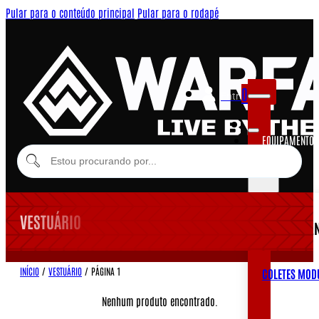
Pular para o conteúdo principal
Pular para o rodapé
0
Entrar
EQUIPAMENTOS
MODULARES
VESTUÁRIO
EQUIPAME
INÍCIO
/
VESTUÁRIO
/
PÁGINA 1
COLETES MOD
Nenhum produto encontrado.