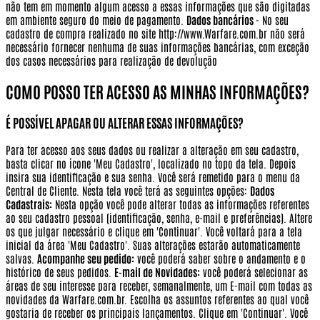
não tem em momento algum acesso a essas informações que são digitadas
em ambiente seguro do meio de pagamento.
Dados bancários
- No seu
cadastro de compra realizado no site http://www.Warfare.com.br não será
necessário fornecer nenhuma de suas informações bancárias, com exceção
dos casos necessários para realização de devolução
COMO POSSO TER ACESSO AS MINHAS INFORMAÇÕES?
É POSSÍVEL APAGAR OU ALTERAR ESSAS INFORMAÇÕES?
Para ter acesso aos seus dados ou realizar a alteração em seu cadastro,
basta clicar no ícone 'Meu Cadastro', localizado no topo da tela. Depois
insira sua identificação e sua senha. Você será remetido para o menu da
Central de Cliente. Nesta tela você terá as seguintes opções:
Dados
Cadastrais:
Nesta opção você pode alterar todas as informações referentes
ao seu cadastro pessoal (identificação, senha, e-mail e preferências). Altere
os que julgar necessário e clique em 'Continuar'. Você voltará para a tela
inicial da área 'Meu Cadastro'. Suas alterações estarão automaticamente
salvas.
Acompanhe seu pedido:
você poderá saber sobre o andamento e o
histórico de seus pedidos.
E-mail de Novidades:
você poderá selecionar as
áreas de seu interesse para receber, semanalmente, um E-mail com todas as
novidades da Warfare.com.br. Escolha os assuntos referentes ao qual você
gostaria de receber os principais lançamentos. Clique em 'Continuar'. Você