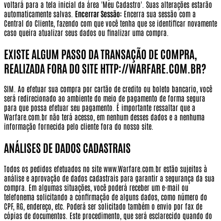
voltará para a tela inicial da área 'Meu Cadastro'. Suas alterações estarão
automaticamente salvas.
Encerrar Sessão:
Encerra sua sessão com a
Central do Cliente, fazendo com que você tenha que se identificar novamente
caso queira atualizar seus dados ou finalizar uma compra.
EXISTE ALGUM PASSO DA TRANSAÇÃO DE COMPRA,
REALIZADA FORA DO SITE HTTP://WARFARE.COM.BR?
SIM. Ao efetuar sua compra por cartão de credito ou boleto bancario, você
será redirecionado ao ambiente do meio de pagamento de forma segura
para que possa efetuar seu pagamento.
É importante ressaltar que a
Warfare.com.br não terá acesso, em nenhum desses dados e a nenhuma
informação fornecida pelo cliente fora do nosso site.
ANÁLISES DE DADOS CADASTRAIS
Todos os pedidos efetuados no site www.Warfare.com.br estão sujeitos à
análise e aprovação de dados cadastrais para garantir a segurança da sua
compra. Em algumas situações, você poderá receber um e-mail ou
telefonema solicitando a confirmação de alguns dados, como número do
CPF, RG, endereço, etc. Poderá ser solicitado também o envio por fax de
cópias de documentos. Este procedimento, que será esclarecido quando do