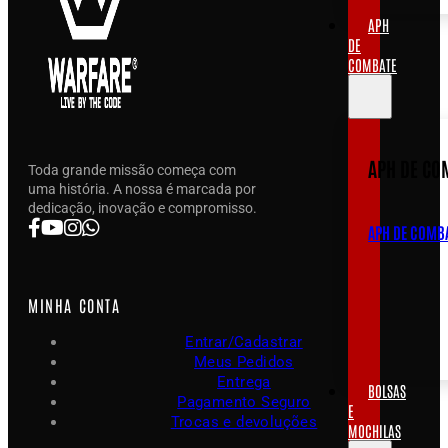
APH
DE
COMBATE
APH DE CO
Toda grande missão começa com
uma história. A nossa é marcada por
dedicação, inovação e compromisso.
APH DE COMB
MINHA CONTA
Entrar/Cadastrar
Meus Pedidos
Entrega
BOLSAS
Pagamento Seguro
E
Trocas e devoluções
MOCHILAS