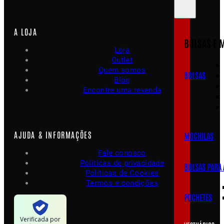
A LOJA
BOLSAS E 
Loja
Outlet
Quem somos
BOLSAS
Blog
Encontre uma revenda
AJUDA & INFORMAÇÕES
MOCHILAS
Fale conosco
Políticas de privacidade
BOLSAS PARA
Políticas de Cookies
Termos e condições
POCHETES
Verificada por