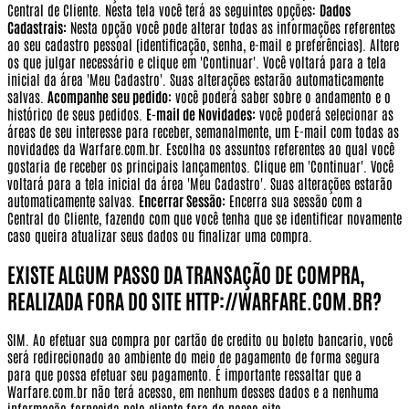
Central de Cliente. Nesta tela você terá as seguintes opções:
Dados
Cadastrais:
Nesta opção você pode alterar todas as informações referentes
ao seu cadastro pessoal (identificação, senha, e-mail e preferências). Altere
os que julgar necessário e clique em 'Continuar'. Você voltará para a tela
inicial da área 'Meu Cadastro'. Suas alterações estarão automaticamente
salvas.
Acompanhe seu pedido:
você poderá saber sobre o andamento e o
histórico de seus pedidos.
E-mail de Novidades:
você poderá selecionar as
áreas de seu interesse para receber, semanalmente, um E-mail com todas as
novidades da Warfare.com.br. Escolha os assuntos referentes ao qual você
gostaria de receber os principais lançamentos. Clique em 'Continuar'. Você
voltará para a tela inicial da área 'Meu Cadastro'. Suas alterações estarão
automaticamente salvas.
Encerrar Sessão:
Encerra sua sessão com a
Central do Cliente, fazendo com que você tenha que se identificar novamente
caso queira atualizar seus dados ou finalizar uma compra.
EXISTE ALGUM PASSO DA TRANSAÇÃO DE COMPRA,
REALIZADA FORA DO SITE HTTP://WARFARE.COM.BR?
SIM. Ao efetuar sua compra por cartão de credito ou boleto bancario, você
será redirecionado ao ambiente do meio de pagamento de forma segura
para que possa efetuar seu pagamento.
É importante ressaltar que a
Warfare.com.br não terá acesso, em nenhum desses dados e a nenhuma
informação fornecida pelo cliente fora do nosso site.