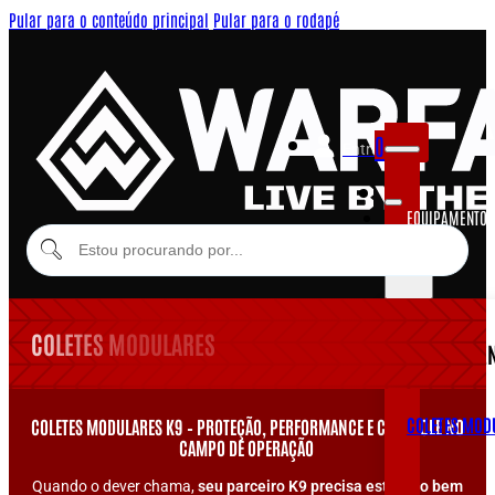
Pular para o conteúdo principal
Pular para o rodapé
0
Entrar
EQUIPAMENTOS
MODULARES
COLETES MODULARES
EQUIPAME
COLETES MOD
COLETES MODULARES K9 – PROTEÇÃO, PERFORMANCE E CONTROLE NO
CAMPO DE OPERAÇÃO
Quando o dever chama,
seu parceiro K9 precisa estar tão bem