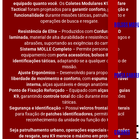
equipado quanto você
. Os
Coletes Modulares K9 Warfare
Tactical
foram projetados para
garantir conforto, proteção e
funcionalidade
durante missões táticas, patrulhamento e
operações de busca e resgate.
BOLSOS MODU
Resistência de Elite
– Produzidos com
Cordura 500D
laminada
, material de alta durabilidade e resistência a rasgos e
abrasões, suportando as exigências do campo.
Sistema MOLLE Completo
– Permite personalizar o
equipamento com
porta acessórios, bolsos IFAK e
identificações táticas
, adaptando-se a qualquer cenário de
missão.
Ajuste Ergonômico
– Desenvolvido para proporcionar
PORTA CARRE
liberdade de movimento e conforto
, com
espuma respirável
interna
, alças ajustáveis e design anatômico.
Ponto de Fixação Reforçado
– Equipado com
alças para guias
K9
, garantindo
controle total
do cão durante intervenções
táticas.
Segurança e Identificação
– Possui
velcros frontais e laterais
para fixação de
patches identificadores
, permitindo fácil
reconhecimento da unidade ou função do K9.
Seja patrulhamento urbano, operações especiais ou missões
COLDRES
de resgate, seu K9 merece o máximo em proteção e