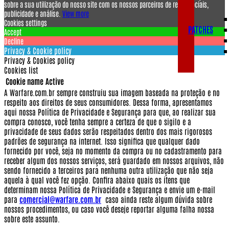
sobre a sua utilização do nosso site com os nossos parceiros de redes sociais,
publicidade e análise.
View more
Cookies settings
PATCHES
Accept
Decline
Privacy & Cookie policy
Privacy & Cookies policy
Cookies list
Cookie name
Active
A Warfare.com.br sempre construiu sua imagem baseada na proteção e no
respeito aos direitos de seus consumidores.
Dessa forma, apresentamos
aqui nossa Política de Privacidade e Segurança para que, ao realizar sua
compra conosco, você tenha sempre a certeza de que o sigilo e a
privacidade de seus dados serão respeitados dentro dos mais rigorosos
padrões de segurança na internet.
Isso significa que qualquer dado
fornecido por você, seja no momento da compra ou no cadastramento para
receber algum dos nossos serviços, será guardado em nossos arquivos, não
sendo fornecido a terceiros para nenhuma outra utilização que não seja
aquela à qual você fez opção.
Confira abaixo quais os itens que
determinam nossa Política de Privacidade e Segurança e envie um e-mail
para
comercial@warfare.com.br
caso ainda reste algum dúvida sobre
nossos procedimentos, ou caso você deseje reportar alguma falha nossa
sobre este assunto.