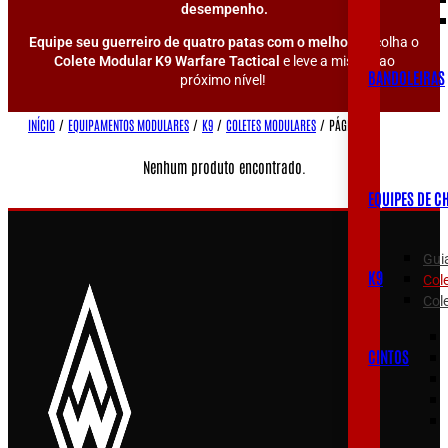
desempenho.
Equipe seu guerreiro de quatro patas com o melhor.
Escolha o
Colete Modular K9 Warfare Tactical
e leve a missão ao
BANDOLEIRAS
próximo nível!
INÍCIO
/
EQUIPAMENTOS MODULARES
/
K9
/
COLETES MODULARES
/
PÁGINA 1
Nenhum produto encontrado.
EQUIPES DE C
Gui
K9
Col
Cole
CINTOS