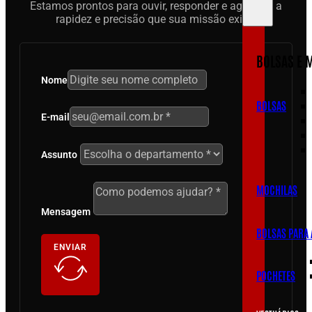
Estamos prontos para ouvir, responder e agir com a
rapidez e precisão que sua missão exige.
BOLSAS E 
Nome
BOLSAS
E-mail
Assunto
MOCHILAS
Mensagem
BOLSAS PARA
ENVIAR
POCHETES