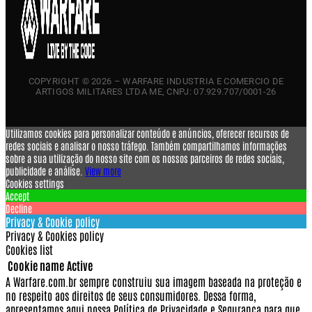
COPYRIGHT © 2026 – WARFARE INDUSTRIA E COMERCIO DE
ARTIGOS MILITARES LTDA ME, CNPJ: 07.929.707/0001-26
Utilizamos cookies para personalizar conteúdo e anúncios, oferecer recursos de
redes sociais e analisar o nosso tráfego. Também compartilhamos informações
sobre a sua utilização do nosso site com os nossos parceiros de redes sociais,
publicidade e análise.
View more
Cookies settings
Accept
Decline
Privacy & Cookie policy
Privacy & Cookies policy
Cookies list
Cookie name
Active
A Warfare.com.br sempre construiu sua imagem baseada na proteção e
no respeito aos direitos de seus consumidores.
Dessa forma,
apresentamos aqui nossa Política de Privacidade e Segurança para que,