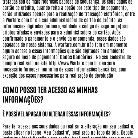
tratadas sob os mais rigorosos padrões de segurança. Os seus dados de
cartão de crédito, quando feita a opção por este tipo de pagamento,
serão utilizados apenas para a realização de transação eletrônica, entre
a Warfare.com.br e a sua administradora de cartão de crédito. As
informações digitadas (número, validade e código de segurança) são
criptografadas e enviadas para a administradora do cartão. Após
confirmado o pagamento e o envio da encomenda, esses dados são
apagados de nosso sistema. A warfare.com.br não tem em momento
algum acesso a essas informações que são digitadas em ambiente
seguro do meio de pagamento.
Dados bancários
- No seu cadastro de
compra realizado no site http://www.Warfare.com.br não será
necessário fornecer nenhuma de suas informações bancárias, com
exceção dos casos necessários para realização de devolução
COMO POSSO TER ACESSO AS MINHAS
INFORMAÇÕES?
É POSSÍVEL APAGAR OU ALTERAR ESSAS INFORMAÇÕES?
Para ter acesso aos seus dados ou realizar a alteração em seu cadastro,
basta clicar no ícone 'Meu Cadastro', localizado no topo da tela. Depois