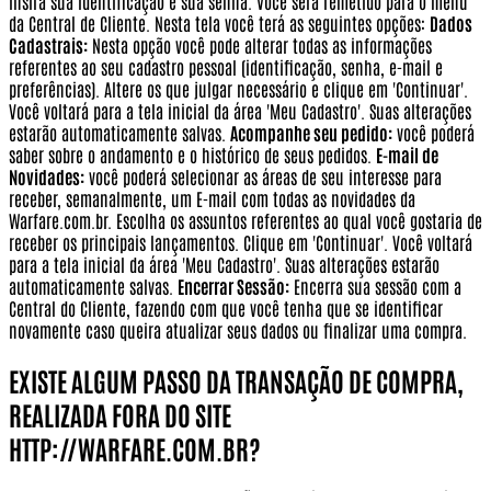
insira sua identificação e sua senha. Você será remetido para o menu
da Central de Cliente. Nesta tela você terá as seguintes opções:
Dados
Cadastrais:
Nesta opção você pode alterar todas as informações
referentes ao seu cadastro pessoal (identificação, senha, e-mail e
preferências). Altere os que julgar necessário e clique em 'Continuar'.
Você voltará para a tela inicial da área 'Meu Cadastro'. Suas alterações
estarão automaticamente salvas.
Acompanhe seu pedido:
você poderá
saber sobre o andamento e o histórico de seus pedidos.
E-mail de
Novidades:
você poderá selecionar as áreas de seu interesse para
receber, semanalmente, um E-mail com todas as novidades da
Warfare.com.br. Escolha os assuntos referentes ao qual você gostaria de
receber os principais lançamentos. Clique em 'Continuar'. Você voltará
para a tela inicial da área 'Meu Cadastro'. Suas alterações estarão
automaticamente salvas.
Encerrar Sessão:
Encerra sua sessão com a
Central do Cliente, fazendo com que você tenha que se identificar
novamente caso queira atualizar seus dados ou finalizar uma compra.
EXISTE ALGUM PASSO DA TRANSAÇÃO DE COMPRA,
REALIZADA FORA DO SITE
HTTP://WARFARE.COM.BR?