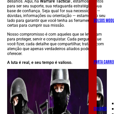
desafios. Aqui, na
Warfare Tactical
, estamos prontos
para ser seu suporte, sua retaguarda estratégica, sua
base de confiança. Seja qual for sua necessidade —
dúvidas, informações ou orientação — estamos ao seu
BOLSOS MODU
lado para garantir que você tenha as ferramentas
certas para cumprir sua missão.
Nosso compromisso é com aqueles que se levantam
para proteger, servir e conquistar. Cada pergunta que
você fizer, cada detalhe que compartilhar, tratado com
atenção que apenas verdadeiros aliados podem
oferecer.
PORTA CARRE
A luta é real, e seu tempo é valioso.
COLDRES