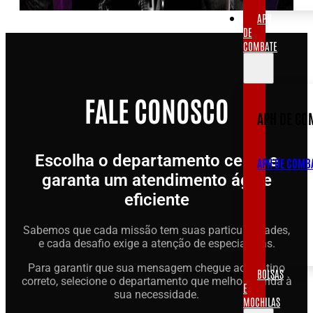
APH
DE
COMBATE
FALE CONOSCO
APH DE CO
Escolha o departamento certo e
APH DE COMB
garanta um atendimento ágil e
eficiente
Sabemos que cada missão tem suas particularidades,
e cada desafio exige a atenção de especialistas.
Para garantir que sua mensagem chegue ao destino
BOLSAS
correto, selecione o departamento que melhor atenda à
E
sua necessidade.
MOCHILAS