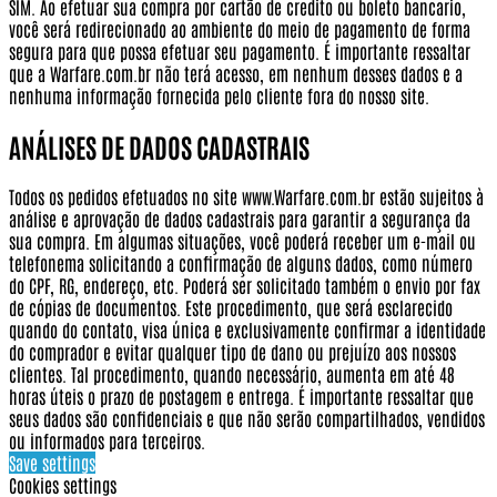
SIM. Ao efetuar sua compra por cartão de credito ou boleto bancario,
você será redirecionado ao ambiente do meio de pagamento de forma
segura para que possa efetuar seu pagamento.
É importante ressaltar
que a Warfare.com.br não terá acesso, em nenhum desses dados e a
nenhuma informação fornecida pelo cliente fora do nosso site.
ANÁLISES DE DADOS CADASTRAIS
Todos os pedidos efetuados no site www.Warfare.com.br estão sujeitos à
análise e aprovação de dados cadastrais para garantir a segurança da
sua compra. Em algumas situações, você poderá receber um e-mail ou
telefonema solicitando a confirmação de alguns dados, como número
do CPF, RG, endereço, etc. Poderá ser solicitado também o envio por fax
de cópias de documentos. Este procedimento, que será esclarecido
quando do contato, visa única e exclusivamente confirmar a identidade
do comprador e evitar qualquer tipo de dano ou prejuízo aos nossos
clientes. Tal procedimento, quando necessário, aumenta em até 48
horas úteis o prazo de postagem e entrega. É importante ressaltar que
seus dados são confidenciais e que não serão compartilhados, vendidos
ou informados para terceiros.
Save settings
Cookies settings