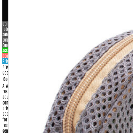
ARTIGOS MILITARES LTDA ME, CNPJ: 07.929.707/0001-26
Utilizamos cookies para personalizar conteúdo e anúncios, oferecer recursos de
redes sociais e analisar o nosso tráfego. Também compartilhamos informações
sobre a sua utilização do nosso site com os nossos parceiros de redes sociais,
publicidade e análise.
View more
Cookies settings
Accept
Decline
Privacy & Cookie policy
Privacy & Cookies policy
Cookies list
Cookie name
Active
A Warfare.com.br sempre construiu sua imagem baseada na proteção e no
respeito aos direitos de seus consumidores.
Dessa forma, apresentamos
aqui nossa Política de Privacidade e Segurança para que, ao realizar sua
compra conosco, você tenha sempre a certeza de que o sigilo e a
privacidade de seus dados serão respeitados dentro dos mais rigorosos
padrões de segurança na internet.
Isso significa que qualquer dado
fornecido por você, seja no momento da compra ou no cadastramento para
receber algum dos nossos serviços, será guardado em nossos arquivos, não
sendo fornecido a terceiros para nenhuma outra utilização que não seja
aquela à qual você fez opção.
Confira abaixo quais os itens que