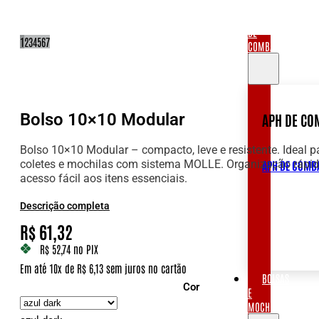
APH
DE
1
2
3
4
5
6
7
COMBATE
Bolso 10×10 Modular
APH DE CO
Bolso 10×10 Modular – compacto, leve e resistente. Ideal p
coletes e mochilas com sistema MOLLE. Organização rápid
APH DE COMB
acesso fácil aos itens essenciais.
Descrição completa
R$
61,32
R$ 52,74
no PIX
Em até 10x de R$ 6,13 sem juros no cartão
BOLSAS
Cor
E
MOCHILAS