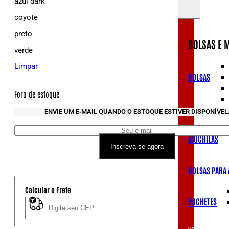
azul dark
coyote
preto
BOLSAS E 
verde
Limpar
BOLSAS
Fora de estoque
ENVIE UM E‑MAIL QUANDO O ESTOQUE ESTIVER DISPONÍVEL
MOCHILAS
Inscreva‑se agora
BOLSAS PARA
Calcular o Frete
POCHETES
Não sei meu CEP