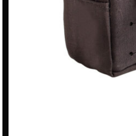
Meus Pedidos
Entrega
Pagamento Seguro
Trocas e devoluções
A LOJA
Loja
Outlet
Quem somos
Blog
Encontre uma revenda
AJUDA & INFORMAÇÕES
Fale conosco
Políticas de privacidade
Políticas de Cookies