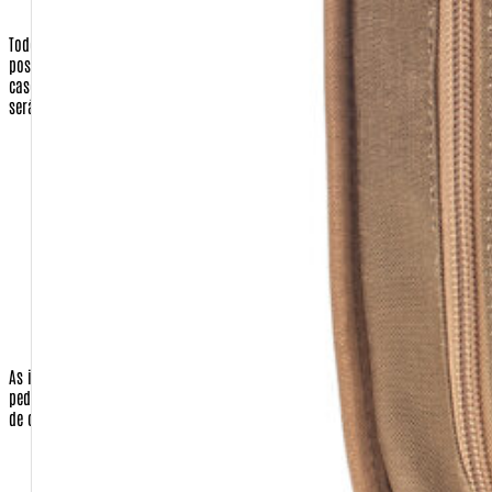
Todos os dados de endereçamento são utilizados apenas para que
possamos enviar os produtos requisitados pelo cliente, ou a nota fiscal, em
caso de presente para terceiros.
Nenhuma correspondência promocional
será enviada sem o consentimento do cliente.
Operadora do Cartão de Crédito (apenas quando a opção de
pagamento for com cartão)
Número do Cartão de Crédito (apenas quando a opção de
pagamento for com cartão)
Código de Segurança do Cartão de Crédito (apenas quando a
opção de pagamento for com cartão)
Validade do cartão (apenas quando a opção de pagamento
for com cartão)
As informações do cartão de crédito são necessárias para o faturamento do
pedido, apenas quando o cliente for efetuar o pagamento com o seu cartão
de crédito.No caso de envio de sua compra para terceiros:
Nome completo da pessoa que receberá a encomenda.
Endereço de entrega