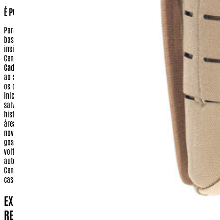
É POSSÍVEL APAGAR OU ALTERAR ESSAS INFORMAÇÕES?
Para ter acesso aos seus dados ou realizar a alteração em seu cadastro,
basta clicar no ícone 'Meu Cadastro', localizado no topo da tela. Depois
insira sua identificação e sua senha. Você será remetido para o menu da
Central de Cliente. Nesta tela você terá as seguintes opções:
Dados
Cadastrais:
Nesta opção você pode alterar todas as informações referentes
ao seu cadastro pessoal (identificação, senha, e-mail e preferências). Altere
os que julgar necessário e clique em 'Continuar'. Você voltará para a tela
inicial da área 'Meu Cadastro'. Suas alterações estarão automaticamente
salvas.
Acompanhe seu pedido:
você poderá saber sobre o andamento e o
histórico de seus pedidos.
E-mail de Novidades:
você poderá selecionar as
áreas de seu interesse para receber, semanalmente, um E-mail com todas as
novidades da Warfare.com.br. Escolha os assuntos referentes ao qual você
gostaria de receber os principais lançamentos. Clique em 'Continuar'. Você
voltará para a tela inicial da área 'Meu Cadastro'. Suas alterações estarão
automaticamente salvas.
Encerrar Sessão:
Encerra sua sessão com a
Central do Cliente, fazendo com que você tenha que se identificar novamente
caso queira atualizar seus dados ou finalizar uma compra.
EXISTE ALGUM PASSO DA TRANSAÇÃO DE COMPRA,
REALIZADA FORA DO SITE HTTP://WARFARE.COM.BR?