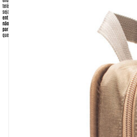
seja reenviado.
Entenda que a empresa CORREIOS não é responsável pela
entrega novamente de forma gratuita e não o fará. Por esse motivo e para
não ter um custo a mais, certifique-se de que seu endereço esta correto
para a entrega.
Dados que você deve preencher que serão essenciais para
que o comprador seja identificado.
E-mail
Nome completo
Pessoa Física ou Jurídica
CPF ou CNPJ
Senha (você escolherá no ato de se cadastrar)
CEP
Cidade
Estado
País
Telefone Fixo e celular