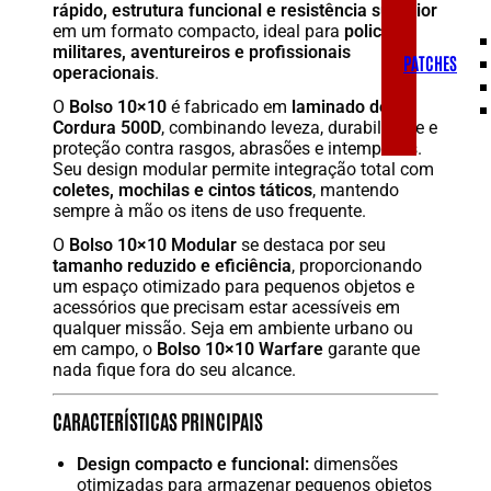
rápido, estrutura funcional e resistência superior
em um formato compacto, ideal para
policiais,
militares, aventureiros e profissionais
PATCHES
operacionais
.
O
Bolso 10×10
é fabricado em
laminado de
Cordura 500D
, combinando leveza, durabilidade e
proteção contra rasgos, abrasões e intempéries.
Seu design modular permite integração total com
coletes, mochilas e cintos táticos
, mantendo
sempre à mão os itens de uso frequente.
O
Bolso 10×10 Modular
se destaca por seu
tamanho reduzido e eficiência
, proporcionando
um espaço otimizado para pequenos objetos e
acessórios que precisam estar acessíveis em
qualquer missão. Seja em ambiente urbano ou
em campo, o
Bolso 10×10 Warfare
garante que
nada fique fora do seu alcance.
CARACTERÍSTICAS PRINCIPAIS
Design compacto e funcional:
dimensões
otimizadas para armazenar pequenos objetos