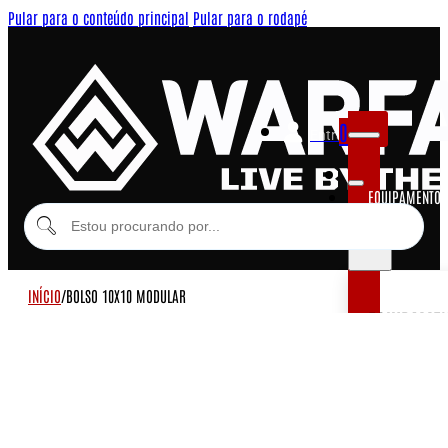
Pular para o conteúdo principal
Pular para o rodapé
0
Entrar
EQUIPAMENTOS
MODULARES
INÍCIO
/
BOLSO 10X10 MODULAR
EQUIPAME
COLETES MOD