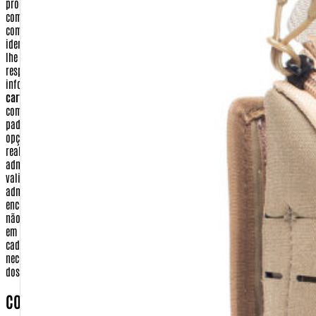
compartilhados com terceiros, em que momento e por qual razão, assim
como os dados que não são compartilhados.
Nome e Endereço
- Sua
identificação e localização deverão constar no pacote com os produtos que
lhe serão enviados quando realizar uma compra. Assim sendo, a empresa
responsável pela entrega de seu pedido, poderá ter acesso a esta
informação como forma, apenas, de cumprir o seu serviço.
Número do
cartão de crédito, data de validade e código de segurança
- Informações
como esta, de tamanha importância, são tratadas sob os mais rigorosos
padrões de segurança. Os seus dados de cartão de crédito, quando feita a
opção por este tipo de pagamento, serão utilizados apenas para a
realização de transação eletrônica, entre a Warfare.com.br e a sua
administradora de cartão de crédito. As informações digitadas (número,
validade e código de segurança) são criptografadas e enviadas para a
administradora do cartão. Após confirmado o pagamento e o envio da
encomenda, esses dados são apagados de nosso sistema. A warfare.com.br
não tem em momento algum acesso a essas informações que são digitadas
em ambiente seguro do meio de pagamento.
Dados bancários
- No seu
cadastro de compra realizado no site http://www.Warfare.com.br não será
necessário fornecer nenhuma de suas informações bancárias, com exceção
dos casos necessários para realização de devolução
COMO POSSO TER ACESSO AS MINHAS INFORMAÇÕES?