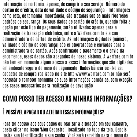
informação como forma, apenas, de cumprir o seu serviço.
Número do
cartão de crédito, data de validade e código de segurança
- Informações
como esta, de tamanha importância, são tratadas sob os mais rigorosos
padrões de segurança. Os seus dados de cartão de crédito, quando feita a
opção por este tipo de pagamento, serão utilizados apenas para a
realização de transação eletrônica, entre a Warfare.com.br e a sua
administradora de cartão de crédito. As informações digitadas (número,
validade e código de segurança) são criptografadas e enviadas para a
administradora do cartão. Após confirmado o pagamento e o envio da
encomenda, esses dados são apagados de nosso sistema. A warfare.com.br
não tem em momento algum acesso a essas informações que são digitadas
em ambiente seguro do meio de pagamento.
Dados bancários
- No seu
cadastro de compra realizado no site http://www.Warfare.com.br não será
necessário fornecer nenhuma de suas informações bancárias, com exceção
dos casos necessários para realização de devolução
COMO POSSO TER ACESSO AS MINHAS INFORMAÇÕES?
É POSSÍVEL APAGAR OU ALTERAR ESSAS INFORMAÇÕES?
Para ter acesso aos seus dados ou realizar a alteração em seu cadastro,
basta clicar no ícone 'Meu Cadastro', localizado no topo da tela. Depois
insira sua identificação e sua senha. Você será remetido para o menu da