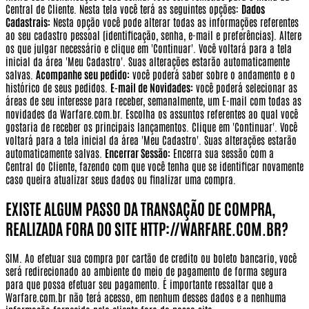
Central de Cliente. Nesta tela você terá as seguintes opções:
Dados
Cadastrais:
Nesta opção você pode alterar todas as informações referentes
ao seu cadastro pessoal (identificação, senha, e-mail e preferências). Altere
os que julgar necessário e clique em 'Continuar'. Você voltará para a tela
inicial da área 'Meu Cadastro'. Suas alterações estarão automaticamente
salvas.
Acompanhe seu pedido:
você poderá saber sobre o andamento e o
histórico de seus pedidos.
E-mail de Novidades:
você poderá selecionar as
áreas de seu interesse para receber, semanalmente, um E-mail com todas as
novidades da Warfare.com.br. Escolha os assuntos referentes ao qual você
gostaria de receber os principais lançamentos. Clique em 'Continuar'. Você
voltará para a tela inicial da área 'Meu Cadastro'. Suas alterações estarão
automaticamente salvas.
Encerrar Sessão:
Encerra sua sessão com a
Central do Cliente, fazendo com que você tenha que se identificar novamente
caso queira atualizar seus dados ou finalizar uma compra.
EXISTE ALGUM PASSO DA TRANSAÇÃO DE COMPRA,
REALIZADA FORA DO SITE HTTP://WARFARE.COM.BR?
SIM. Ao efetuar sua compra por cartão de credito ou boleto bancario, você
será redirecionado ao ambiente do meio de pagamento de forma segura
para que possa efetuar seu pagamento.
É importante ressaltar que a
Warfare.com.br não terá acesso, em nenhum desses dados e a nenhuma