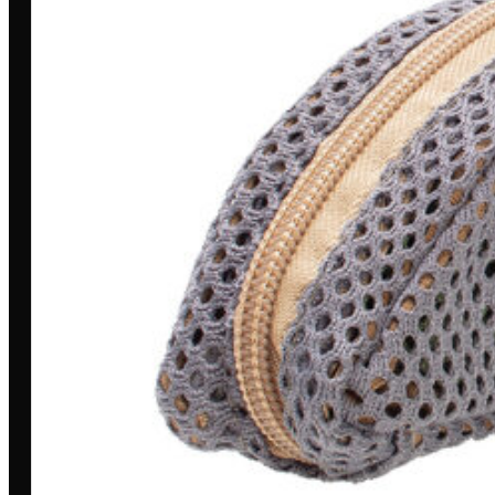
uma história. A nossa é marcada por
dedicação, inovação e compromisso.
MINHA CONTA
Entrar/Cadastrar
Meus Pedidos
Entrega
Pagamento Seguro
Trocas e devoluções
A LOJA
Loja
Outlet
Quem somos
Blog