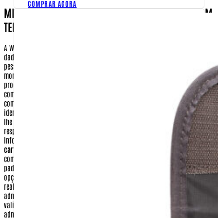
COMPRAR AGORA
MINHAS INFORMAÇÕES SERÃO COMPARTILHADAS COM
TERCEIROS?
A Warfare.com.br não partilha, aluga, vende ou empresta o seu banco de
dados para nenhuma outra empresa, instituição ou associação. As únicas
pessoas que terão acesso aos seus dados, mesmo que por poucos
momentos, serão aquelas envolvidas no processo de preparação e envio dos
produtos requisitados. Confira abaixo quais dados seus deverão ser
compartilhados com terceiros, em que momento e por qual razão, assim
como os dados que não são compartilhados.
Nome e Endereço
- Sua
identificação e localização deverão constar no pacote com os produtos que
lhe serão enviados quando realizar uma compra. Assim sendo, a empresa
responsável pela entrega de seu pedido, poderá ter acesso a esta
informação como forma, apenas, de cumprir o seu serviço.
Número do
cartão de crédito, data de validade e código de segurança
- Informações
como esta, de tamanha importância, são tratadas sob os mais rigorosos
padrões de segurança. Os seus dados de cartão de crédito, quando feita a
opção por este tipo de pagamento, serão utilizados apenas para a
realização de transação eletrônica, entre a Warfare.com.br e a sua
administradora de cartão de crédito. As informações digitadas (número,
validade e código de segurança) são criptografadas e enviadas para a
administradora do cartão. Após confirmado o pagamento e o envio da