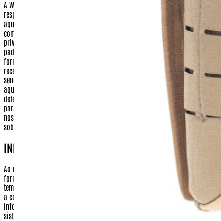
A Warfare.com.br sempre construiu sua imagem baseada na proteção e no
respeito aos direitos de seus consumidores.
Dessa forma, apresentamos
aqui nossa Política de Privacidade e Segurança para que, ao realizar sua
compra conosco, você tenha sempre a certeza de que o sigilo e a
privacidade de seus dados serão respeitados dentro dos mais rigorosos
padrões de segurança na internet.
Isso significa que qualquer dado
fornecido por você, seja no momento da compra ou no cadastramento para
receber algum dos nossos serviços, será guardado em nossos arquivos, não
sendo fornecido a terceiros para nenhuma outra utilização que não seja
aquela à qual você fez opção.
Confira abaixo quais os itens que
determinam nossa Política de Privacidade e Segurança e envie um e-mail
para
comercial@warfare.com.br
caso ainda reste algum dúvida sobre
nossos procedimentos, ou caso você deseje reportar alguma falha nossa
sobre este assunto.
INFORMAÇÕES COLETADAS
Ao realizar uma compra em nosso site pela primeira vez, será necessário o
fornecimento de algumas informações suas, que ficarão guardadas
temporariamente em nosso servidor de dados, até que possamos processar
a compra e o envio de seus produtos. Após o envio de sua encomenda, as
informações financeiras serão automaticamente eliminadas do nosso
sistema, só permanecendo seus dados cadastrais.]