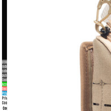
COPYRIGHT © 2026 – WARFARE INDUSTRIA E COMERCIO DE
ARTIGOS MILITARES LTDA ME, CNPJ: 07.929.707/0001-26
Utilizamos cookies para personalizar conteúdo e anúncios, oferecer recursos de
redes sociais e analisar o nosso tráfego. Também compartilhamos informações
sobre a sua utilização do nosso site com os nossos parceiros de redes sociais,
publicidade e análise.
View more
Cookies settings
Accept
Decline
Privacy & Cookie policy
Privacy & Cookies policy
Cookies list
Cookie name
Active