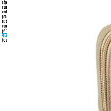
cópias de documentos. Este procedimento, que será esclarecido quando do
contato, visa única e exclusivamente confirmar a identidade do comprador e
evitar qualquer tipo de dano ou prejuízo aos nossos clientes. Tal
procedimento, quando necessário, aumenta em até 48 horas úteis o prazo de
postagem e entrega. É importante ressaltar que seus dados são
confidenciais e que não serão compartilhados, vendidos ou informados
para terceiros.
Save settings
Cookies settings