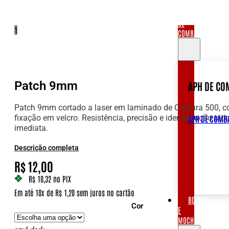
APH
DE
1
COMBATE
Patch 9mm
APH DE CO
Patch 9mm cortado a laser em laminado de Cordura 500, 
fixação em velcro. Resistência, precisão e identificação táti
APH DE COMB
imediata.
Descrição completa
R$
12,00
R$ 10,32
no PIX
Em até 10x de R$ 1,20 sem juros no cartão
BOLSAS
Cor
E
MOCHILAS