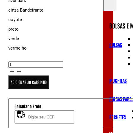
azul dark
cinza Bandeirante
coyote
BOLSAS E 
preto
verde
BOLSAS
vermelho
Patch
9mm
quantidade
MOCHILAS
ADICIONAR AO CARRINHO
BOLSAS PARA
Calcular o Frete
POCHETES
Não sei meu CEP