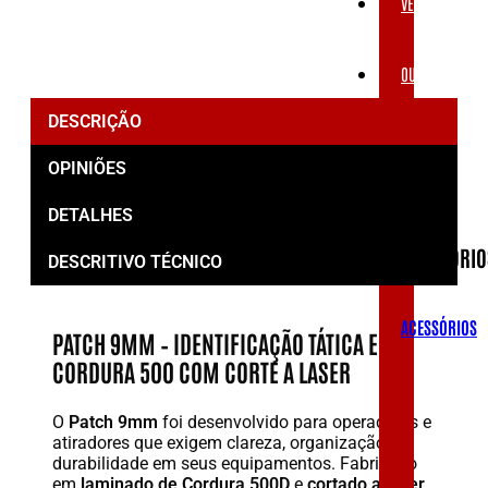
VESTUÁRIOS
OUTLET
DESCRIÇÃO
ACESSÓRIOS
OPINIÕES
DETALHES
ACESSÓRIO
DESCRITIVO TÉCNICO
ACESSÓRIOS
PATCH 9MM – IDENTIFICAÇÃO TÁTICA EM
CORDURA 500 COM CORTE A LASER
O
Patch 9mm
foi desenvolvido para operadores e
atiradores que exigem clareza, organização e
durabilidade em seus equipamentos. Fabricado
em
laminado de Cordura 500D
e
cortado a laser
,