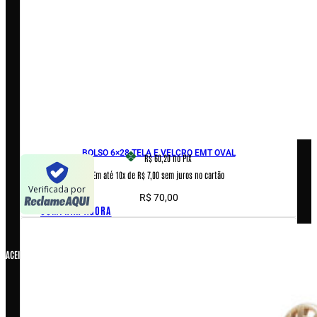
Encontre uma revenda
AJUDA & INFORMAÇÕES
Fale conosco
Políticas de privacidade
Políticas de Cookies
Termos e condições
BOLSO 6×28 TELA E VELCRO EMT OVAL
R$ 60,20
no PIX
Em até 10x de R$ 7,00 sem juros no cartão
Verificada por
R$
70,00
COMPRAR AGORA
ACEITAMOS