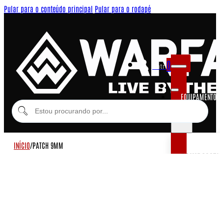
Pular para o conteúdo principal
Pular para o rodapé
0
Entrar
EQUIPAMENTOS
MODULARES
INÍCIO
/
PATCH 9MM
EQUIPAME
COLETES MOD