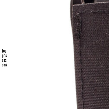
Senha (você escolherá no ato de se cadastrar)
CEP
Cidade
Estado
País
Telefone Fixo e celular
Todos os dados de endereçamento são utilizados apenas para que
possamos enviar os produtos requisitados pelo cliente, ou a nota fiscal, em
caso de presente para terceiros.
Nenhuma correspondência promocional
será enviada sem o consentimento do cliente.
Operadora do Cartão de Crédito (apenas quando a opção de
pagamento for com cartão)
Número do Cartão de Crédito (apenas quando a opção de
pagamento for com cartão)
Código de Segurança do Cartão de Crédito (apenas quando a
opção de pagamento for com cartão)