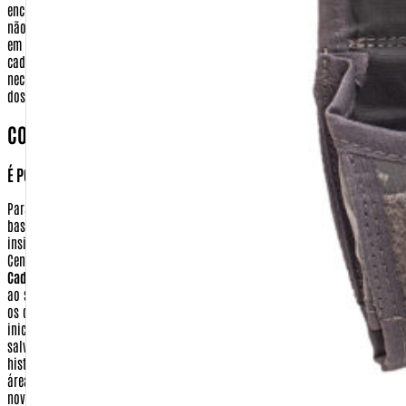
encomenda, esses dados são apagados de nosso sistema. A warfare.com.br
não tem em momento algum acesso a essas informações que são digitadas
em ambiente seguro do meio de pagamento.
Dados bancários
- No seu
cadastro de compra realizado no site http://www.Warfare.com.br não será
necessário fornecer nenhuma de suas informações bancárias, com exceção
dos casos necessários para realização de devolução
COMO POSSO TER ACESSO AS MINHAS INFORMAÇÕES?
É POSSÍVEL APAGAR OU ALTERAR ESSAS INFORMAÇÕES?
Para ter acesso aos seus dados ou realizar a alteração em seu cadastro,
basta clicar no ícone 'Meu Cadastro', localizado no topo da tela. Depois
insira sua identificação e sua senha. Você será remetido para o menu da
Central de Cliente. Nesta tela você terá as seguintes opções:
Dados
Cadastrais:
Nesta opção você pode alterar todas as informações referentes
ao seu cadastro pessoal (identificação, senha, e-mail e preferências). Altere
os que julgar necessário e clique em 'Continuar'. Você voltará para a tela
inicial da área 'Meu Cadastro'. Suas alterações estarão automaticamente
salvas.
Acompanhe seu pedido:
você poderá saber sobre o andamento e o
histórico de seus pedidos.
E-mail de Novidades:
você poderá selecionar as
áreas de seu interesse para receber, semanalmente, um E-mail com todas as
novidades da Warfare.com.br. Escolha os assuntos referentes ao qual você