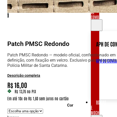
APH
DE
1
COMBATE
Patch PMSC Redondo
APH DE CO
Patch PMSC Redondo — modelo oficial, confeccionado em 
definição, com fixação em velcro. Exclusivo para integrante
APH DE COMB
Polícia Militar de Santa Catarina.
Descrição completa
R$
16,00
R$ 13,76
no PIX
Em até 10x de R$ 1,60 sem juros no cartão
BOLSAS
Cor
E
MOCHILAS