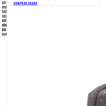
para que a empresa contratada para a entrega consiga localizar o seu
COMPRAR AGORA
endereço. Caso por falha de endereço a Empresa Brasileira de Correios e
telégrafos não encontre seu endereço, será cobrado novo frete para que
seja reenviado.
Entenda que a empresa CORREIOS não é responsável pela
entrega novamente de forma gratuita e não o fará. Por esse motivo e para
não ter um custo a mais, certifique-se de que seu endereço esta correto
para a entrega.
Dados que você deve preencher que serão essenciais para
que o comprador seja identificado.
E-mail
Nome completo
Pessoa Física ou Jurídica
CPF ou CNPJ
Senha (você escolherá no ato de se cadastrar)
CEP
Cidade
Estado