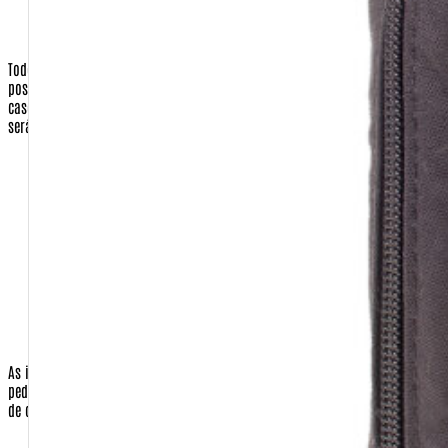
País
Telefone Fixo e celular
Todos os dados de endereçamento são utilizados apenas para que
possamos enviar os produtos requisitados pelo cliente, ou a nota fiscal, em
caso de presente para terceiros.
Nenhuma correspondência promocional
será enviada sem o consentimento do cliente.
Operadora do Cartão de Crédito (apenas quando a opção de
pagamento for com cartão)
Número do Cartão de Crédito (apenas quando a opção de
pagamento for com cartão)
Código de Segurança do Cartão de Crédito (apenas quando a
opção de pagamento for com cartão)
Validade do cartão (apenas quando a opção de pagamento
for com cartão)
As informações do cartão de crédito são necessárias para o faturamento do
pedido, apenas quando o cliente for efetuar o pagamento com o seu cartão
de crédito.No caso de envio de sua compra para terceiros:
Nome completo da pessoa que receberá a encomenda.