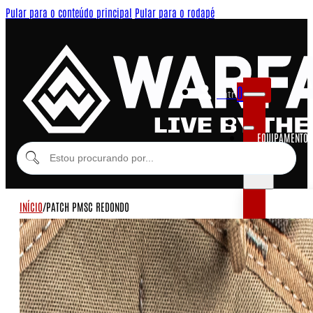
Pular para o conteúdo principal
Pular para o rodapé
0
Entrar
EQUIPAMENTOS
MODULARES
INÍCIO
/
PATCH PMSC REDONDO
EQUIPAME
COLETES MOD