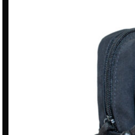
Toda grande missão começa com
uma história. A nossa é marcada por
dedicação, inovação e compromisso.
MINHA CONTA