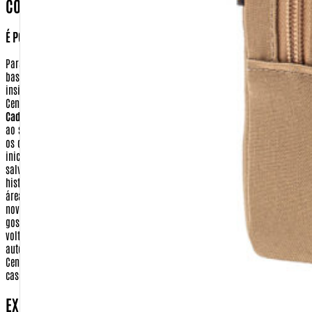
COMO POSSO TER ACESSO AS MINHAS INFORMAÇÕES?
É POSSÍVEL APAGAR OU ALTERAR ESSAS INFORMAÇÕES?
Para ter acesso aos seus dados ou realizar a alteração em seu cadastro,
basta clicar no ícone 'Meu Cadastro', localizado no topo da tela. Depois
insira sua identificação e sua senha. Você será remetido para o menu da
Central de Cliente. Nesta tela você terá as seguintes opções:
Dados
Cadastrais:
Nesta opção você pode alterar todas as informações referentes
ao seu cadastro pessoal (identificação, senha, e-mail e preferências). Altere
os que julgar necessário e clique em 'Continuar'. Você voltará para a tela
inicial da área 'Meu Cadastro'. Suas alterações estarão automaticamente
salvas.
Acompanhe seu pedido:
você poderá saber sobre o andamento e o
histórico de seus pedidos.
E-mail de Novidades:
você poderá selecionar as
áreas de seu interesse para receber, semanalmente, um E-mail com todas as
novidades da Warfare.com.br. Escolha os assuntos referentes ao qual você
gostaria de receber os principais lançamentos. Clique em 'Continuar'. Você
voltará para a tela inicial da área 'Meu Cadastro'. Suas alterações estarão
automaticamente salvas.
Encerrar Sessão:
Encerra sua sessão com a
Central do Cliente, fazendo com que você tenha que se identificar novamente
caso queira atualizar seus dados ou finalizar uma compra.
EXISTE ALGUM PASSO DA TRANSAÇÃO DE COMPRA,