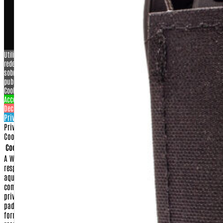
COPYRIGHT © 2026 – WARFARE INDUSTRIA E COMERCIO DE
ARTIGOS MILITARES LTDA ME, CNPJ: 07.929.707/0001-26
Utilizamos cookies para personalizar conteúdo e anúncios, oferecer recursos de
redes sociais e analisar o nosso tráfego. Também compartilhamos informações
sobre a sua utilização do nosso site com os nossos parceiros de redes sociais,
publicidade e análise.
View more
Cookies settings
Accept
Decline
Privacy & Cookie policy
Privacy & Cookies policy
Cookies list
Cookie name
Active
A Warfare.com.br sempre construiu sua imagem baseada na proteção e no
respeito aos direitos de seus consumidores.
Dessa forma, apresentamos
aqui nossa Política de Privacidade e Segurança para que, ao realizar sua
compra conosco, você tenha sempre a certeza de que o sigilo e a
privacidade de seus dados serão respeitados dentro dos mais rigorosos
padrões de segurança na internet.
Isso significa que qualquer dado
fornecido por você, seja no momento da compra ou no cadastramento para