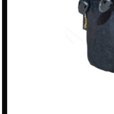
Entrar/Cadastrar
Meus Pedidos
Entrega
Pagamento Seguro
Trocas e devoluções
A LOJA
Loja
Outlet
Quem somos
Blog
Encontre uma revenda
AJUDA & INFORMAÇÕES
Fale conosco