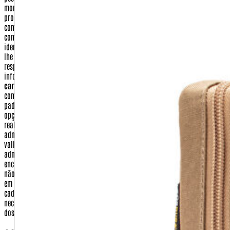
momentos, serão aquelas envolvidas no processo de preparação e envio dos
produtos requisitados. Confira abaixo quais dados seus deverão ser
compartilhados com terceiros, em que momento e por qual razão, assim
como os dados que não são compartilhados.
Nome e Endereço
- Sua
identificação e localização deverão constar no pacote com os produtos que
lhe serão enviados quando realizar uma compra. Assim sendo, a empresa
responsável pela entrega de seu pedido, poderá ter acesso a esta
informação como forma, apenas, de cumprir o seu serviço.
Número do
cartão de crédito, data de validade e código de segurança
- Informações
como esta, de tamanha importância, são tratadas sob os mais rigorosos
padrões de segurança. Os seus dados de cartão de crédito, quando feita a
opção por este tipo de pagamento, serão utilizados apenas para a
realização de transação eletrônica, entre a Warfare.com.br e a sua
administradora de cartão de crédito. As informações digitadas (número,
validade e código de segurança) são criptografadas e enviadas para a
administradora do cartão. Após confirmado o pagamento e o envio da
encomenda, esses dados são apagados de nosso sistema. A warfare.com.br
não tem em momento algum acesso a essas informações que são digitadas
em ambiente seguro do meio de pagamento.
Dados bancários
- No seu
cadastro de compra realizado no site http://www.Warfare.com.br não será
necessário fornecer nenhuma de suas informações bancárias, com exceção
dos casos necessários para realização de devolução