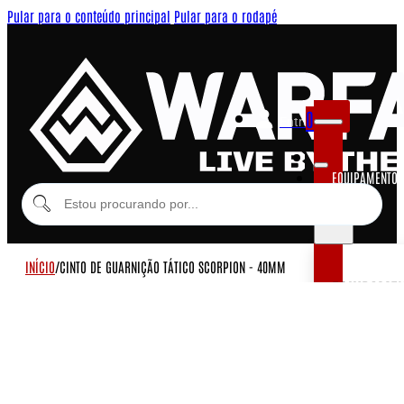
Pular para o conteúdo principal
Pular para o rodapé
0
Entrar
EQUIPAMENTOS
MODULARES
INÍCIO
/
CINTO DE GUARNIÇÃO TÁTICO SCORPION - 40MM
EQUIPAME
COLETES MOD