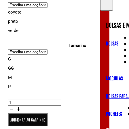
coyote
preto
BOLSAS E 
verde
BOLSAS
Tamanho
G
GG
M
MOCHILAS
P
BOLSAS PARA
Cinto
de
Guarnição
POCHETES
Tático
ADICIONAR AO CARRINHO
Scorpion
-