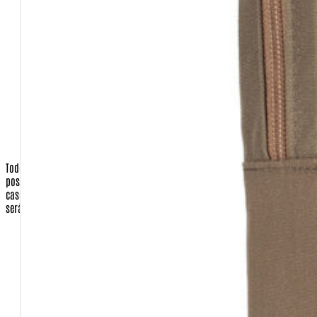
Senha (você escolherá no ato de se cadastrar)
CEP
Cidade
Estado
País
Telefone Fixo e celular
Todos os dados de endereçamento são utilizados apenas para que
possamos enviar os produtos requisitados pelo cliente, ou a nota fiscal, em
caso de presente para terceiros.
Nenhuma correspondência promocional
será enviada sem o consentimento do cliente.
Operadora do Cartão de Crédito (apenas quando a opção de
pagamento for com cartão)
Número do Cartão de Crédito (apenas quando a opção de
pagamento for com cartão)
Código de Segurança do Cartão de Crédito (apenas quando a
opção de pagamento for com cartão)