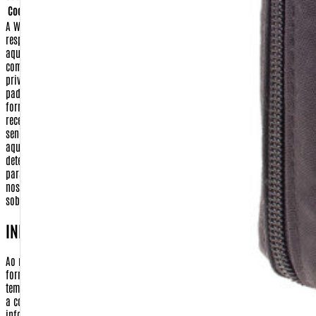
A Warfare.com.br sempre construiu sua imagem baseada na proteção e no
respeito aos direitos de seus consumidores.
Dessa forma, apresentamos
aqui nossa Política de Privacidade e Segurança para que, ao realizar sua
compra conosco, você tenha sempre a certeza de que o sigilo e a
privacidade de seus dados serão respeitados dentro dos mais rigorosos
padrões de segurança na internet.
Isso significa que qualquer dado
fornecido por você, seja no momento da compra ou no cadastramento para
receber algum dos nossos serviços, será guardado em nossos arquivos, não
sendo fornecido a terceiros para nenhuma outra utilização que não seja
aquela à qual você fez opção.
Confira abaixo quais os itens que
determinam nossa Política de Privacidade e Segurança e envie um e-mail
para
comercial@warfare.com.br
caso ainda reste algum dúvida sobre
nossos procedimentos, ou caso você deseje reportar alguma falha nossa
sobre este assunto.
INFORMAÇÕES COLETADAS
Ao realizar uma compra em nosso site pela primeira vez, será necessário o
fornecimento de algumas informações suas, que ficarão guardadas
temporariamente em nosso servidor de dados, até que possamos processar
a compra e o envio de seus produtos. Após o envio de sua encomenda, as
informações financeiras serão automaticamente eliminadas do nosso
sistema, só permanecendo seus dados cadastrais.]