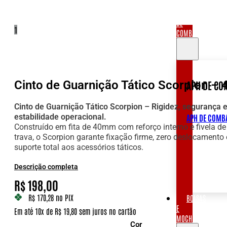
APH
DE
1
COMBATE
Cinto de Guarnição Tático Scorpion 
APH DE CO
Cinto de Guarnição Tático Scorpion – Rigidez, segurança 
estabilidade operacional.
APH DE COMB
Construído em fita de 40mm com reforço interno e fivela de 
trava, o Scorpion garante fixação firme, zero deslocamento 
suporte total aos acessórios táticos.
Descrição completa
R$
198,00
R$ 170,28
no PIX
BOLSAS
E
Em até 10x de R$ 19,80 sem juros no cartão
MOCHILAS
Cor