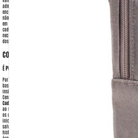
encomenda, esses dados são apagados de nosso sistema. A warfare.com.br
não tem em momento algum acesso a essas informações que são digitadas
em ambiente seguro do meio de pagamento.
Dados bancários
- No seu
cadastro de compra realizado no site http://www.Warfare.com.br não será
necessário fornecer nenhuma de suas informações bancárias, com exceção
dos casos necessários para realização de devolução
COMO POSSO TER ACESSO AS MINHAS INFORMAÇÕES?
É POSSÍVEL APAGAR OU ALTERAR ESSAS INFORMAÇÕES?
Para ter acesso aos seus dados ou realizar a alteração em seu cadastro,
basta clicar no ícone 'Meu Cadastro', localizado no topo da tela. Depois
insira sua identificação e sua senha. Você será remetido para o menu da
Central de Cliente. Nesta tela você terá as seguintes opções:
Dados
Cadastrais:
Nesta opção você pode alterar todas as informações referentes
ao seu cadastro pessoal (identificação, senha, e-mail e preferências). Altere
os que julgar necessário e clique em 'Continuar'. Você voltará para a tela
inicial da área 'Meu Cadastro'. Suas alterações estarão automaticamente
salvas.
Acompanhe seu pedido:
você poderá saber sobre o andamento e o
histórico de seus pedidos.
E-mail de Novidades:
você poderá selecionar as
áreas de seu interesse para receber, semanalmente, um E-mail com todas as
novidades da Warfare.com.br. Escolha os assuntos referentes ao qual você