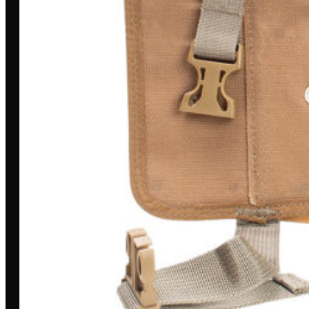
Toda grande missão começa com
uma história. A nossa é marcada por
dedicação, inovação e compromisso.
MINHA CONTA
Entrar/Cadastrar
Meus Pedidos
Entrega
Pagamento Seguro
Trocas e devoluções
A LOJA
Loja
Outlet
Quem somos
Blog