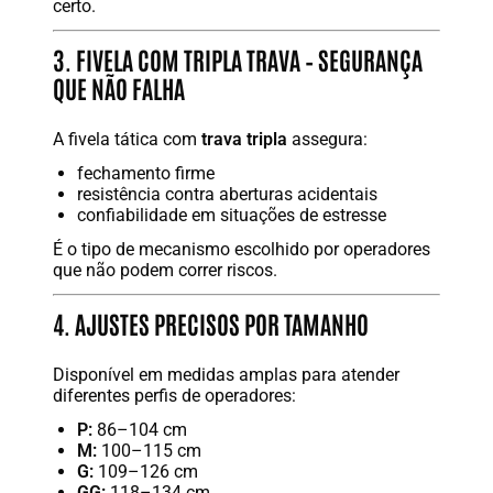
certo.
3. FIVELA COM TRIPLA TRAVA – SEGURANÇA
QUE NÃO FALHA
A fivela tática com
trava tripla
assegura:
fechamento firme
resistência contra aberturas acidentais
confiabilidade em situações de estresse
É o tipo de mecanismo escolhido por operadores
que não podem correr riscos.
4. AJUSTES PRECISOS POR TAMANHO
Disponível em medidas amplas para atender
diferentes perfis de operadores:
P:
86–104 cm
M:
100–115 cm
G:
109–126 cm
GG:
118–134 cm