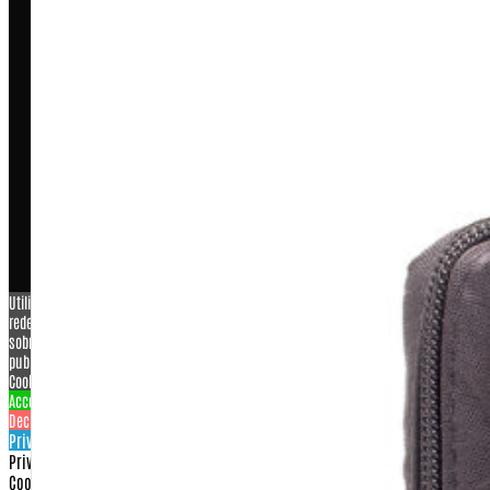
COPYRIGHT © 2026 – WARFARE INDUSTRIA E COMERCIO DE
ARTIGOS MILITARES LTDA ME, CNPJ: 07.929.707/0001-26
Utilizamos cookies para personalizar conteúdo e anúncios, oferecer recursos de
redes sociais e analisar o nosso tráfego. Também compartilhamos informações
sobre a sua utilização do nosso site com os nossos parceiros de redes sociais,
publicidade e análise.
View more
Cookies settings
Accept
Decline
Privacy & Cookie policy
Privacy & Cookies policy
Cookies list
Cookie name
Active