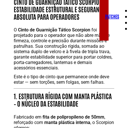
CINTO DE GUARNIÇÃO TÁTICO SCORPION –
ESTABILIDADE ESTRUTURAL E SEGURANÇA
ABSOLUTA PARA OPERADORES
PATCHES
O
Cinto de Guarnição Tático Scorpion
foi
projetado para o operador que não abre mão de
firmeza, controle e precisão durante missões e
patrulhas. Sua construção rígida, somada ao
sistema duplo de velcro e à fivela de tripla trava,
garante estabilidade superior para portar coldres,
porta-carregadores, lanternas e demais
acessórios essenciais.
Este é o tipo de cinto que permanece onde deve
estar — sem torções, sem folgas, sem falhas.
1. ESTRUTURA RÍGIDA COM MANTA PLÁSTICA
– O NÚCLEO DA ESTABILIDADE
Fabricado em
fita de polipropileno de 50mm
,
reforçado com
manta plástica interna
, o Scorpion
oferece: