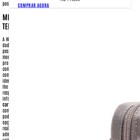
COMPRAR AGORA
MINHAS INFORMAÇÕES SERÃO COMPARTILHADAS COM
TERCEIROS?
A Warfare.com.br não partilha, aluga, vende ou empresta o seu banco de
dados para nenhuma outra empresa, instituição ou associação. As únicas
pessoas que terão acesso aos seus dados, mesmo que por poucos
momentos, serão aquelas envolvidas no processo de preparação e envio dos
produtos requisitados. Confira abaixo quais dados seus deverão ser
compartilhados com terceiros, em que momento e por qual razão, assim
como os dados que não são compartilhados.
Nome e Endereço
- Sua
identificação e localização deverão constar no pacote com os produtos que
lhe serão enviados quando realizar uma compra. Assim sendo, a empresa
responsável pela entrega de seu pedido, poderá ter acesso a esta
informação como forma, apenas, de cumprir o seu serviço.
Número do
cartão de crédito, data de validade e código de segurança
- Informações
como esta, de tamanha importância, são tratadas sob os mais rigorosos
padrões de segurança. Os seus dados de cartão de crédito, quando feita a
opção por este tipo de pagamento, serão utilizados apenas para a
realização de transação eletrônica, entre a Warfare.com.br e a sua
administradora de cartão de crédito. As informações digitadas (número,
validade e código de segurança) são criptografadas e enviadas para a
administradora do cartão. Após confirmado o pagamento e o envio da