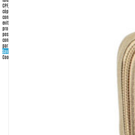
cópias de documentos. Este procedimento, que será esclarecido quando do
contato, visa única e exclusivamente confirmar a identidade do comprador e
evitar qualquer tipo de dano ou prejuízo aos nossos clientes. Tal
procedimento, quando necessário, aumenta em até 48 horas úteis o prazo de
postagem e entrega. É importante ressaltar que seus dados são
confidenciais e que não serão compartilhados, vendidos ou informados
para terceiros.
Save settings
Cookies settings