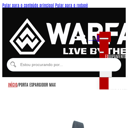
Pular para o conteúdo principal
Pular para o rodapé
0
Entrar
EQUIPAMENTOS
MODULARES
INÍCIO
/
PORTA ESPARGIDOR MAX
EQUIPAME
COLETES MOD