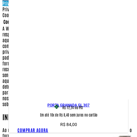
Privacy & Cookie policy
Privacy & Cookies policy
Cookies list
Cookie name
Active
A Warfare.com.br sempre construiu sua imagem baseada na proteção e no
respeito aos direitos de seus consumidores.
Dessa forma, apresentamos
aqui nossa Política de Privacidade e Segurança para que, ao realizar sua
compra conosco, você tenha sempre a certeza de que o sigilo e a
privacidade de seus dados serão respeitados dentro dos mais rigorosos
padrões de segurança na internet.
Isso significa que qualquer dado
fornecido por você, seja no momento da compra ou no cadastramento para
receber algum dos nossos serviços, será guardado em nossos arquivos, não
sendo fornecido a terceiros para nenhuma outra utilização que não seja
aquela à qual você fez opção.
Confira abaixo quais os itens que
determinam nossa Política de Privacidade e Segurança e envie um e-mail
para
comercial@warfare.com.br
caso ainda reste algum dúvida sobre
nossos procedimentos, ou caso você deseje reportar alguma falha nossa
sobre este assunto.
PORTA GRANADA GL 307
R$ 72,24
no PIX
Em até 10x de R$ 8,40 sem juros no cartão
INFORMAÇÕES COLETADAS
R$
84,00
Ao realizar uma compra em nosso site pela primeira vez, será necessário o
COMPRAR AGORA
fornecimento de algumas informações suas, que ficarão guardadas