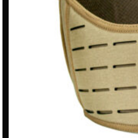
Toda grande missão começa com
uma história. A nossa é marcada por
dedicação, inovação e compromisso.
MINHA CONTA
Entrar/Cadastrar
Meus Pedidos
Entrega
Pagamento Seguro
Trocas e devoluções
A LOJA