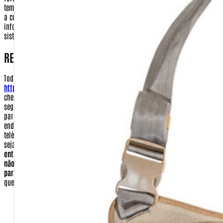
temporariamente em nosso servidor de dados, até que possamos processar
a compra e o envio de seus produtos. Após o envio de sua encomenda, as
informações financeiras serão automaticamente eliminadas do nosso
sistema, só permanecendo seus dados cadastrais.]
RECEBIMENTO
Todas as informações coletadas durante o processo de compra no site
http://www.warfare.com.br
serão utilizadas para que a sua encomenda
chegue até você no menor prazo de tempo possível e com o máximo de
segurança. Certifique-se de preencher os ddos de seu endereço corretamente
para que a empresa contratada para a entrega consiga localizar o seu
endereço. Caso por falha de endereço a Empresa Brasileira de Correios e
telégrafos não encontre seu endereço, será cobrado novo frete para que
seja reenviado.
Entenda que a empresa CORREIOS não é responsável pela
entrega novamente de forma gratuita e não o fará. Por esse motivo e para
não ter um custo a mais, certifique-se de que seu endereço esta correto
para a entrega.
Dados que você deve preencher que serão essenciais para
que o comprador seja identificado.
E-mail
Nome completo