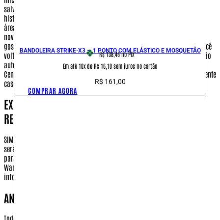
salvas.
Acompanhe seu pedido:
você poderá saber sobre o andamento e o
histórico de seus pedidos.
E-mail de Novidades:
você poderá selecionar as
áreas de seu interesse para receber, semanalmente, um E-mail com todas as
novidades da Warfare.com.br. Escolha os assuntos referentes ao qual você
gostaria de receber os principais lançamentos. Clique em 'Continuar'. Você
BANDOLEIRA STRIKE-X3 — 1 PONTO COM ELÁSTICO E MOSQUETÃO
R$ 138,46
no PIX
voltará para a tela inicial da área 'Meu Cadastro'. Suas alterações estarão
automaticamente salvas.
Encerrar Sessão:
Encerra sua sessão com a
Em até 10x de R$ 16,10 sem juros no cartão
Central do Cliente, fazendo com que você tenha que se identificar novamente
R$
161,00
caso queira atualizar seus dados ou finalizar uma compra.
COMPRAR AGORA
EXISTE ALGUM PASSO DA TRANSAÇÃO DE COMPRA,
REALIZADA FORA DO SITE HTTP://WARFARE.COM.BR?
SIM. Ao efetuar sua compra por cartão de credito ou boleto bancario, você
será redirecionado ao ambiente do meio de pagamento de forma segura
para que possa efetuar seu pagamento.
É importante ressaltar que a
Warfare.com.br não terá acesso, em nenhum desses dados e a nenhuma
informação fornecida pelo cliente fora do nosso site.
ANÁLISES DE DADOS CADASTRAIS
Todos os pedidos efetuados no site www.Warfare.com.br estão sujeitos à