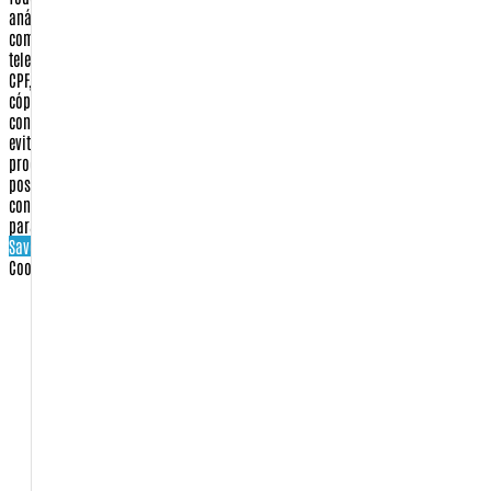
análise e aprovação de dados cadastrais para garantir a segurança da sua
compra. Em algumas situações, você poderá receber um e-mail ou
telefonema solicitando a confirmação de alguns dados, como número do
CPF, RG, endereço, etc. Poderá ser solicitado também o envio por fax de
cópias de documentos. Este procedimento, que será esclarecido quando do
contato, visa única e exclusivamente confirmar a identidade do comprador e
evitar qualquer tipo de dano ou prejuízo aos nossos clientes. Tal
procedimento, quando necessário, aumenta em até 48 horas úteis o prazo de
postagem e entrega. É importante ressaltar que seus dados são
confidenciais e que não serão compartilhados, vendidos ou informados
para terceiros.
Save settings
Cookies settings