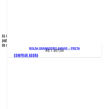
pagamento for com cartão)
Código de Segurança do Cartão de Crédito (apenas quando a
opção de pagamento for com cartão)
Validade do cartão (apenas quando a opção de pagamento
for com cartão)
As informações do cartão de crédito são necessárias para o faturamento do
pedido, apenas quando o cliente for efetuar o pagamento com o seu cartão
de crédito.No caso de envio de sua compra para terceiros:
BOLSA GRANADEIRO AM600 – PRETA
R$
1.307,00
Nome completo da pessoa que receberá a encomenda.
COMPRAR AGORA
Endereço de entrega
Bairro de entrega
CEP de entrega
Cidade de entrega
Estado de entrega
País de entrega