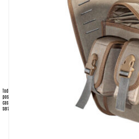
Pessoa Física ou Jurídica
CPF ou CNPJ
Senha (você escolherá no ato de se cadastrar)
CEP
Cidade
Estado
País
Telefone Fixo e celular
Todos os dados de endereçamento são utilizados apenas para que
possamos enviar os produtos requisitados pelo cliente, ou a nota fiscal, em
caso de presente para terceiros.
Nenhuma correspondência promocional
será enviada sem o consentimento do cliente.
Operadora do Cartão de Crédito (apenas quando a opção de
pagamento for com cartão)
Número do Cartão de Crédito (apenas quando a opção de