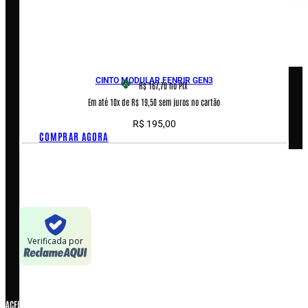
Loja
Outlet
Quem somos
Blog
Encontre uma revenda
CINTO MODULAR FENRIR GEN3
R$ 167,70
no PIX
Em até 10x de R$ 19,50 sem juros no cartão
AJUDA & INFORMAÇÕES
R$
195,00
COMPRAR AGORA
Fale conosco
Políticas de privacidade
Políticas de Cookies
Termos e condições
Verificada por
ACEITAMOS