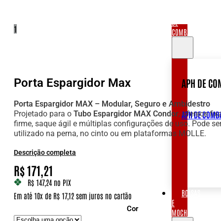
APH
DE
1
COMBATE
Porta Espargidor Max
APH DE CO
Porta Espargidor MAX – Modular, Seguro e Ambidestro
Projetado para o
Tubo Espargidor MAX Condor
, oferece fi
APH DE COMB
firme, saque ágil e múltiplas configurações de uso. Pode se
utilizado na perna, no cinto ou em plataformas MOLLE.
Descrição completa
R$
171,21
R$ 147,24
no PIX
BOLSAS
Em até 10x de R$ 17,12 sem juros no cartão
E
Cor
MOCHILAS