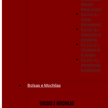
Massive
Bleed Control
R.E.S.Q.-A —
Airway
Management
R.E.S.Q.-R —
Respiration &
Ventilation
R.E.S.Q.-C —
Circulation &
IV Access
R.E.S.Q.-H —
Hypothermia
& Head Injury
Bolsas e Mochilas
BOLSAS E MOCHILAS