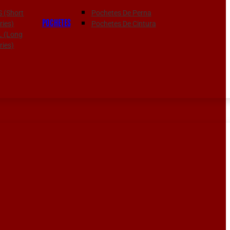
S (Short
Pochetes De Perna
POCHETES
ies)
Pochetes De Cintura
 L (Long
ies)