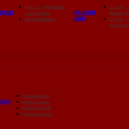
H.A.L.O. – High-Adapt
C.A.S.E. – 
OCHILAS
BOLSAS PARA
Load Operator
Weapon Ser
ARMAS
Mochilas Médias
C.A.S.E. –
Weapon Ser
Tipo Sanguíneo
ATCHES
Patch Números
Patches Oficiais
Patches Taticool