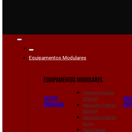
Equipamentos Modulares
EQUIPAMENTOS MODULARES
Feminino Padrão
COLETES
BOL
SENASP
MODULARES
MOD
Masculino Padrão
SENASP
Masculino Padrão
Kavro
Plate Carrier