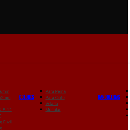
556mm
Para Perna
COLDRES
BANDOLEIRAS
7.62mm
Para Cinto
Velado
K.E. 12
Modular
T
 Fuzil
g