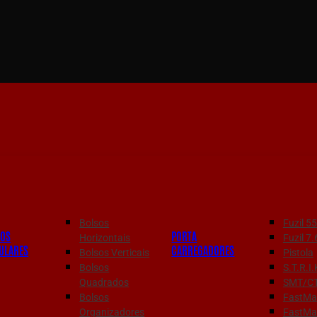
Bolsos
Fuzil 
SOS
PORTA
Horizontais
Fuzil 
ULARES
CARREGADORES
Bolsos Verticais
Pistola
Bolsos
S.T.R.I.
Quadrados
SMT/C
Bolsos
FastMag
Organizadores
FastMa