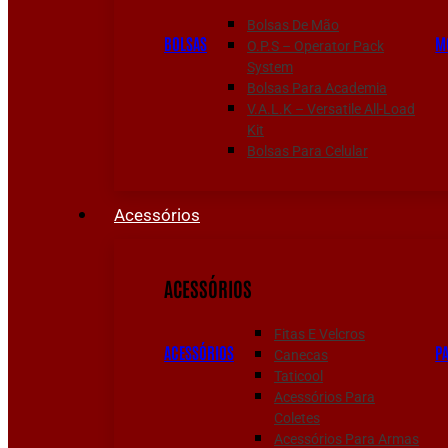
Bolsas De Mão
BOLSAS
M
O.P.S – Operator Pack
System
Bolsas Para Academia
V.A.L.K – Versatile All-Load
Kit
Bolsas Para Celular
Acessórios
ACESSÓRIOS
Fitas E Velcros
ACESSÓRIOS
P
Canecas
Taticool
Acessórios Para
Coletes
Acessórios Para Armas