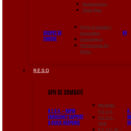
Suspensórios
Chest Rigs
Porta Granadas /
EQUIPES DE
K9
Espargidor
CHOQUE
Granadeiros
Plataformas De
Perna
R.E.S.Q
APH DE COMBATE
Mochilas
R.E.S.Q. — RAPID
R.
R.E.S.Q.
EMERGENCY SUPPORT
N
R.E.S.Q.-
& QUICK-RESPONSE
I
IFAK
R.E.S.Q.-M —