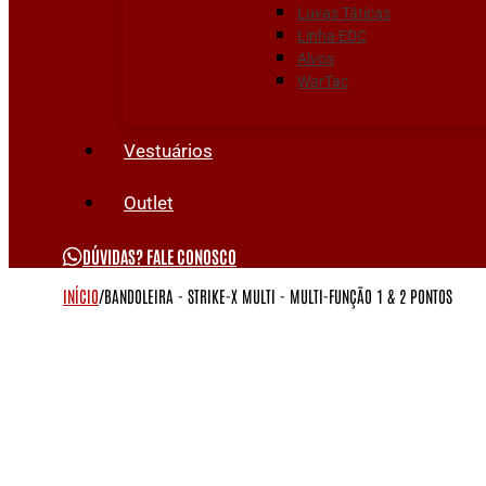
Luvas Táticas
Linha EDC
Alvos
WarTac
Vestuários
Outlet
DÚVIDAS? FALE CONOSCO
INÍCIO
/
BANDOLEIRA - STRIKE-X MULTI - MULTI-FUNÇÃO 1 & 2 PONTOS