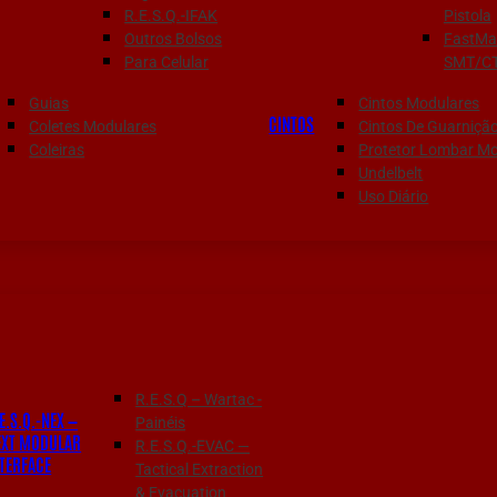
R.E.S.Q.-IFAK
Pistola
Outros Bolsos
FastMa
Para Celular
SMT/C
Guias
Cintos Modulares
CINTOS
Coletes Modulares
Cintos De Guarniçã
Coleiras
Protetor Lombar Mo
Undelbelt
Uso Diário
R.E.S.Q – Wartac -
E.S.Q.-NEX —
Painéis
EXT MODULAR
R.E.S.Q.-EVAC —
NTERFACE
Tactical Extraction
& Evacuation