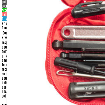
Cookies settings
Accept
Decline
Privacy & Cookie policy
Privacy & Cookies policy
Cookies list
Cookie name
Active
A Warfare.com.br sempre construiu sua imagem baseada na proteção e no
respeito aos direitos de seus consumidores.
Dessa forma, apresentamos
aqui nossa Política de Privacidade e Segurança para que, ao realizar sua
compra conosco, você tenha sempre a certeza de que o sigilo e a
privacidade de seus dados serão respeitados dentro dos mais rigorosos
padrões de segurança na internet.
Isso significa que qualquer dado
fornecido por você, seja no momento da compra ou no cadastramento para
receber algum dos nossos serviços, será guardado em nossos arquivos, não
sendo fornecido a terceiros para nenhuma outra utilização que não seja
aquela à qual você fez opção.
Confira abaixo quais os itens que
determinam nossa Política de Privacidade e Segurança e envie um e-mail
para
comercial@warfare.com.br
caso ainda reste algum dúvida sobre
nossos procedimentos, ou caso você deseje reportar alguma falha nossa
sobre este assunto.
INFORMAÇÕES COLETADAS