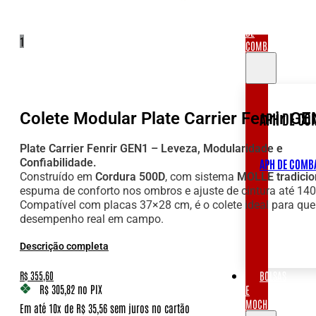
APH
DE
1
COMBATE
Colete Modular Plate Carrier Fenrir G
APH DE CO
Plate Carrier Fenrir GEN1 – Leveza, Modularidade e
Confiabilidade.
APH DE COMB
Construído em
Cordura 500D
, com sistema
MOLLE tradicio
espuma de conforto nos ombros e ajuste de cintura até 14
Compatível com placas 37×28 cm, é o colete ideal para qu
desempenho real em campo.
Descrição completa
O
O
BOLSAS
R$
355,60
preço
preço
R$ 305,82
no PIX
E
MOCHILAS
Em até 10x de R$ 35,56 sem juros no cartão
original
atual