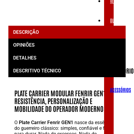
VESTUÁRIOS
OUTLET
DESCRIÇÃO
ACESSÓRIOS
OPINIÕES
DETALHES
ACESSÓRIO
DESCRITIVO TÉCNICO
ACESSÓRIOS
PLATE CARRIER MODULAR FENRIR GEN1 –
RESISTÊNCIA, PERSONALIZAÇÃO E
MOBILIDADE DO OPERADOR MODERNO
O
Plate Carrier Fenrir GEN1
nasce da essência
do guerreiro clássico: simples, confiável e feito
para durar. Nada de excessos. Nada de