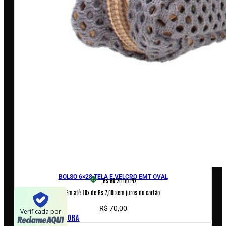
A LOJA
Loja
Outlet
Quem somos
Blog
Encontre uma revenda
AJUDA & INFORMAÇÕES
Fale conosco
Políticas de privacidade
Políticas de Cookies
Termos e condições
BOLSO 6×28 TELA E VELCRO EMT OVAL
R$ 60,20
no PIX
Em até 10x de R$ 7,00 sem juros no cartão
Verificada por
R$
70,00
COMPRAR AGORA