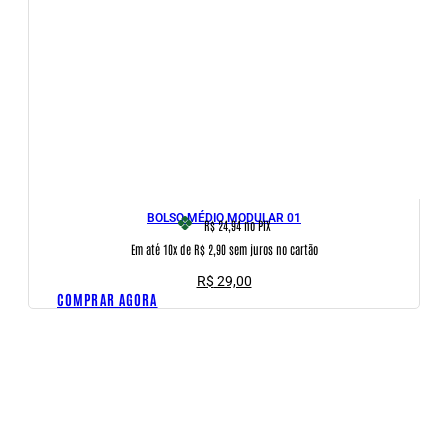
BOLSO MÉDIO MODULAR 01
R$ 24,94
no PIX
Em até 10x de R$ 2,90 sem juros no cartão
O
O
R$
29,00
preço
preço
COMPRAR AGORA
original
atual
era:
é:
R$ 61,00.
R$ 29,00.