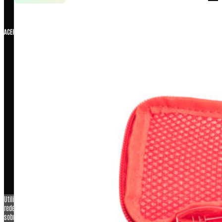
ACEITAMOS
COPYRIGHT © 2026 – WARFARE INDUSTRIA E COMERCIO DE
ARTIGOS MILITARES LTDA ME, CNPJ: 07.929.707/0001-26
Utilizamos cookies para personalizar conteúdo e anúncios, oferecer recursos de
redes sociais e analisar o nosso tráfego. Também compartilhamos informações
sobre a sua utilização do nosso site com os nossos parceiros de redes sociais,
publicidade e análise.
View more