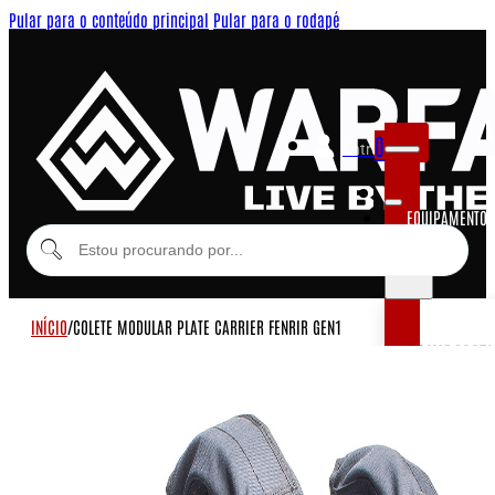
Pular para o conteúdo principal
Pular para o rodapé
0
Entrar
EQUIPAMENTOS
MODULARES
INÍCIO
/
COLETE MODULAR PLATE CARRIER FENRIR GEN1
EQUIPAME
COLETES MOD