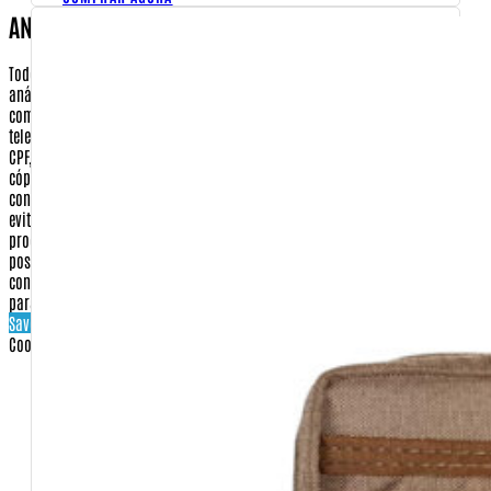
ANÁLISES DE DADOS CADASTRAIS
Todos os pedidos efetuados no site www.Warfare.com.br estão sujeitos à
análise e aprovação de dados cadastrais para garantir a segurança da sua
compra. Em algumas situações, você poderá receber um e-mail ou
telefonema solicitando a confirmação de alguns dados, como número do
CPF, RG, endereço, etc. Poderá ser solicitado também o envio por fax de
cópias de documentos. Este procedimento, que será esclarecido quando do
contato, visa única e exclusivamente confirmar a identidade do comprador e
evitar qualquer tipo de dano ou prejuízo aos nossos clientes. Tal
procedimento, quando necessário, aumenta em até 48 horas úteis o prazo de
postagem e entrega. É importante ressaltar que seus dados são
confidenciais e que não serão compartilhados, vendidos ou informados
para terceiros.
Save settings
Cookies settings