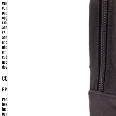
como esta, de tamanha importância, são tratadas sob os mais rigorosos
padrões de segurança. Os seus dados de cartão de crédito, quando feita a
opção por este tipo de pagamento, serão utilizados apenas para a
realização de transação eletrônica, entre a Warfare.com.br e a sua
administradora de cartão de crédito. As informações digitadas (número,
validade e código de segurança) são criptografadas e enviadas para a
administradora do cartão. Após confirmado o pagamento e o envio da
encomenda, esses dados são apagados de nosso sistema. A warfare.com.br
não tem em momento algum acesso a essas informações que são digitadas
em ambiente seguro do meio de pagamento.
Dados bancários
- No seu
cadastro de compra realizado no site http://www.Warfare.com.br não será
necessário fornecer nenhuma de suas informações bancárias, com exceção
dos casos necessários para realização de devolução
COMO POSSO TER ACESSO AS MINHAS INFORMAÇÕES?
É POSSÍVEL APAGAR OU ALTERAR ESSAS INFORMAÇÕES?
Para ter acesso aos seus dados ou realizar a alteração em seu cadastro,
basta clicar no ícone 'Meu Cadastro', localizado no topo da tela. Depois
insira sua identificação e sua senha. Você será remetido para o menu da
Central de Cliente. Nesta tela você terá as seguintes opções:
Dados
Cadastrais:
Nesta opção você pode alterar todas as informações referentes