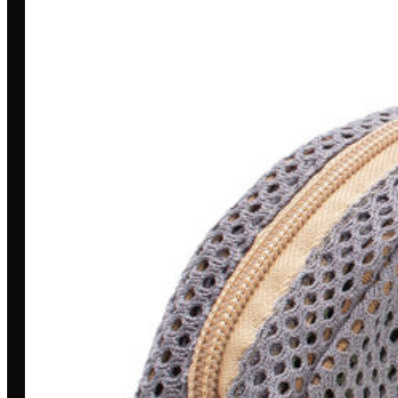
Toda grande missão começa com
uma história. A nossa é marcada por
dedicação, inovação e compromisso.
MINHA CONTA
Entrar/Cadastrar
Meus Pedidos
Entrega
Pagamento Seguro
Trocas e devoluções