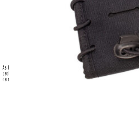
pagamento for com cartão)
Número do Cartão de Crédito (apenas quando a opção de
pagamento for com cartão)
Código de Segurança do Cartão de Crédito (apenas quando a
opção de pagamento for com cartão)
Validade do cartão (apenas quando a opção de pagamento
for com cartão)
As informações do cartão de crédito são necessárias para o faturamento do
pedido, apenas quando o cliente for efetuar o pagamento com o seu cartão
de crédito.No caso de envio de sua compra para terceiros:
Nome completo da pessoa que receberá a encomenda.
Endereço de entrega
Bairro de entrega
CEP de entrega
Cidade de entrega
Estado de entrega