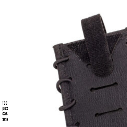
E-mail
Nome completo
Pessoa Física ou Jurídica
CPF ou CNPJ
Senha (você escolherá no ato de se cadastrar)
CEP
Cidade
Estado
País
Telefone Fixo e celular
Todos os dados de endereçamento são utilizados apenas para que
possamos enviar os produtos requisitados pelo cliente, ou a nota fiscal, em
caso de presente para terceiros.
Nenhuma correspondência promocional
será enviada sem o consentimento do cliente.
Operadora do Cartão de Crédito (apenas quando a opção de