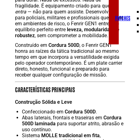
fragilidade. É equipamento criado para quem
entra
— não para quem assiste. Desenvolvido
PATCHES
para policiais, militares e profissionais que vivem
em ambientes de risco, o Fenrir GEN1 entrega o
equilíbrio perfeito entre
leveza, modularidade e
robustez
, sem comprometer a mobilidade.
Construído em
Cordura 500D
, o Fenrir GEN1
honra as raízes da tática tradicional ao mesmo
tempo em que incorpora a versatilidade exigida
pelo operador contemporâneo. É um plate carrier
direto, honesto, funcional e preparado para
receber qualquer configuração de missão.
CARACTERÍSTICAS PRINCIPAIS
Construção Sólida e Leve
Confeccionado em
Cordura 500D
.
Abas laterais, frontais e traseiras em
Cordura
500D laminada
para suportar atrito, abrasão e
uso contínuo.
Sistema
MOLLE tradicional em fita
,