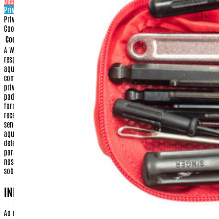
Decline
Privacy & Cookie policy
Privacy & Cookies policy
Cookies list
Cookie name
Active
A Warfare.com.br sempre construiu sua imagem baseada na proteção e no
respeito aos direitos de seus consumidores.
Dessa forma, apresentamos
aqui nossa Política de Privacidade e Segurança para que, ao realizar sua
compra conosco, você tenha sempre a certeza de que o sigilo e a
privacidade de seus dados serão respeitados dentro dos mais rigorosos
padrões de segurança na internet.
Isso significa que qualquer dado
fornecido por você, seja no momento da compra ou no cadastramento para
receber algum dos nossos serviços, será guardado em nossos arquivos, não
sendo fornecido a terceiros para nenhuma outra utilização que não seja
aquela à qual você fez opção.
Confira abaixo quais os itens que
determinam nossa Política de Privacidade e Segurança e envie um e-mail
para
comercial@warfare.com.br
caso ainda reste algum dúvida sobre
nossos procedimentos, ou caso você deseje reportar alguma falha nossa
sobre este assunto.
INFORMAÇÕES COLETADAS
Ao realizar uma compra em nosso site pela primeira vez, será necessário o