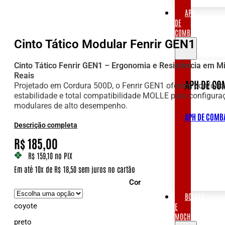
APH
DE
COMBATE
Cinto Tático Modular Fenrir GEN1
Cinto Tático Fenrir GEN1 – Ergonomia e Resistência em M
Reais
APH DE CO
Projetado em Cordura 500D, o Fenrir GEN1 oferece conforto
estabilidade e total compatibilidade MOLLE para configura
modulares de alto desempenho.
APH DE COMB
Descrição completa
R$
185,00
R$ 159,10
no PIX
Em até 10x de R$ 18,50 sem juros no cartão
Cor
BOLSAS
E
coyote
MOCHILAS
preto