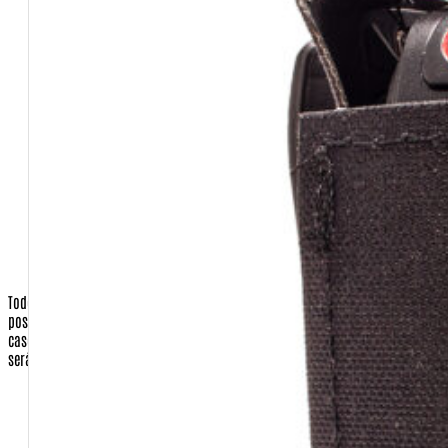
Pessoa Física ou Jurídica
CPF ou CNPJ
Senha (você escolherá no ato de se cadastrar)
CEP
Cidade
Estado
País
Telefone Fixo e celular
Todos os dados de endereçamento são utilizados apenas para que
possamos enviar os produtos requisitados pelo cliente, ou a nota fiscal, em
caso de presente para terceiros.
Nenhuma correspondência promocional
será enviada sem o consentimento do cliente.
Operadora do Cartão de Crédito (apenas quando a opção de
pagamento for com cartão)
Número do Cartão de Crédito (apenas quando a opção de