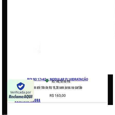
Loja
Outlet
Quem somos
Blog
Encontre uma revenda
AJUDA & INFORMAÇÕES
Fale conosco
Políticas de privacidade
Políticas de Cookies
Termos e condições
BOLSO 17×42 – MODULAR P/ HIDRATAÇÃO
R$ 140,18
no PIX
Em até 10x de R$ 16,30 sem juros no cartão
Verificada por
R$
163,00
COMPRAR AGORA