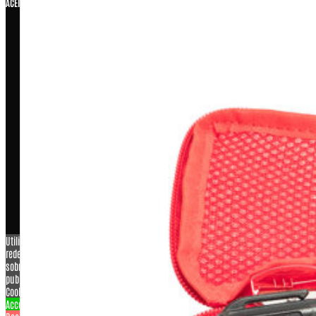
ACEITAMOS
COPYRIGHT © 2026 – WARFARE INDUSTRIA E COMERCIO DE
ARTIGOS MILITARES LTDA ME, CNPJ: 07.929.707/0001-26
Utilizamos cookies para personalizar conteúdo e anúncios, oferecer recursos de
redes sociais e analisar o nosso tráfego. Também compartilhamos informações
sobre a sua utilização do nosso site com os nossos parceiros de redes sociais,
publicidade e análise.
View more
Cookies settings
Accept