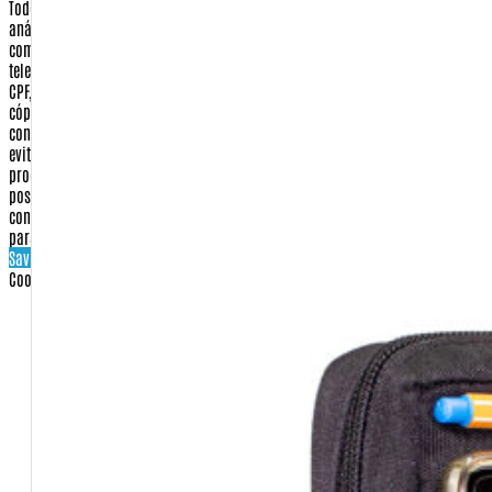
Todos os pedidos efetuados no site www.Warfare.com.br estão sujeitos à
análise e aprovação de dados cadastrais para garantir a segurança da sua
compra. Em algumas situações, você poderá receber um e-mail ou
telefonema solicitando a confirmação de alguns dados, como número do
CPF, RG, endereço, etc. Poderá ser solicitado também o envio por fax de
cópias de documentos. Este procedimento, que será esclarecido quando do
contato, visa única e exclusivamente confirmar a identidade do comprador e
evitar qualquer tipo de dano ou prejuízo aos nossos clientes. Tal
procedimento, quando necessário, aumenta em até 48 horas úteis o prazo de
postagem e entrega. É importante ressaltar que seus dados são
confidenciais e que não serão compartilhados, vendidos ou informados
para terceiros.
Save settings
Cookies settings