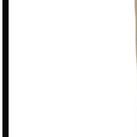
Toda grande missão começa com
uma história. A nossa é marcada por
dedicação, inovação e compromisso.
MINHA CONTA
Entrar/Cadastrar
Meus Pedidos
Entrega
Pagamento Seguro
Trocas e devoluções
A LOJA