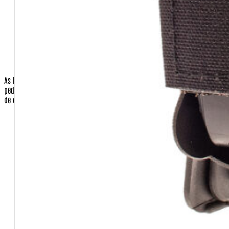
pagamento for com cartão)
Código de Segurança do Cartão de Crédito (apenas quando a
opção de pagamento for com cartão)
Validade do cartão (apenas quando a opção de pagamento
for com cartão)
As informações do cartão de crédito são necessárias para o faturamento do
pedido, apenas quando o cliente for efetuar o pagamento com o seu cartão
de crédito.No caso de envio de sua compra para terceiros:
Nome completo da pessoa que receberá a encomenda.
Endereço de entrega
Bairro de entrega
CEP de entrega
Cidade de entrega
Estado de entrega
País de entrega