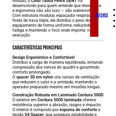
missão, o
Cinto Tático Fenrir GEN1
foi
desenvolvido para quem entende que resistência
e ergonomia não são luxo — são sobrevivência.
PATCHES
Com estrutura modular, espaçador respirável e
fivela de trava tripla, ele distribui o peso do
equipamento de forma uniforme, reduzindo a
fadiga e mantendo o foco onde importa: na
execução.
CARACTERÍSTICAS PRINCIPAIS
Design Ergonômico e Confortável
Distribui a carga de maneira equilibrada, evitando
compressão dos nervos do quadril e garantindo
conforto prolongado.
O
spacer 3D em nylon
cria canais de ventilação
que reduzem o calor e a umidade, mantendo o
operador preparado mesmo em missões longas.
Construção Robusta em Laminado Cordura 500D
O exterior em
Cordura 500D laminada
oferece
resistência superior a abrasão, rasgos e impacto.
O interior é composto por
espuma de conforto
e
tecido
S4 Spacer
, que assegura estabilidade e