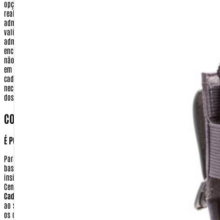
opção por este tipo de pagamento, serão utilizados apenas para a
realização de transação eletrônica, entre a Warfare.com.br e a sua
administradora de cartão de crédito. As informações digitadas (número,
validade e código de segurança) são criptografadas e enviadas para a
administradora do cartão. Após confirmado o pagamento e o envio da
encomenda, esses dados são apagados de nosso sistema. A warfare.com.br
não tem em momento algum acesso a essas informações que são digitadas
em ambiente seguro do meio de pagamento.
Dados bancários
- No seu
cadastro de compra realizado no site http://www.Warfare.com.br não será
necessário fornecer nenhuma de suas informações bancárias, com exceção
dos casos necessários para realização de devolução
COMO POSSO TER ACESSO AS MINHAS INFORMAÇÕES?
É POSSÍVEL APAGAR OU ALTERAR ESSAS INFORMAÇÕES?
Para ter acesso aos seus dados ou realizar a alteração em seu cadastro,
basta clicar no ícone 'Meu Cadastro', localizado no topo da tela. Depois
insira sua identificação e sua senha. Você será remetido para o menu da
Central de Cliente. Nesta tela você terá as seguintes opções:
Dados
Cadastrais:
Nesta opção você pode alterar todas as informações referentes
ao seu cadastro pessoal (identificação, senha, e-mail e preferências). Altere
os que julgar necessário e clique em 'Continuar'. Você voltará para a tela