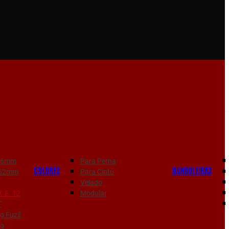
556mm
Para Perna
COLDRES
BANDOLEIRAS
7.62mm
Para Cinto
Velado
K.E. 12
Modular
T
 Fuzil
g