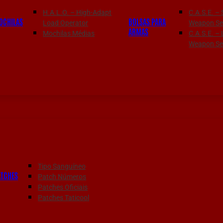
H.A.L.O. – High-Adapt
C.A.S.E. – 
OCHILAS
BOLSAS PARA
Load Operator
Weapon Ser
ARMAS
Mochilas Médias
C.A.S.E. –
Weapon Ser
Tipo Sanguíneo
ATCHES
Patch Números
Patches Oficiais
Patches Taticool