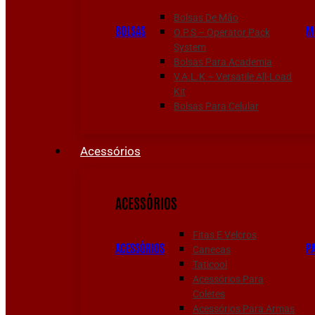
Bolsas De Mão
BOLSAS
M
O.P.S – Operator Pack
System
Bolsas Para Academia
V.A.L.K – Versatile All-Load
Kit
Bolsas Para Celular
Acessórios
ACESSÓRIOS
Fitas E Velcros
ACESSÓRIOS
P
Canecas
Taticool
Acessórios Para
Coletes
Acessórios Para Armas