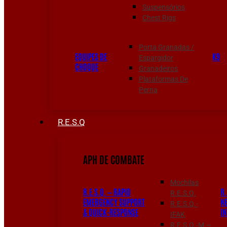
Suspensórios
Chest Rigs
Porta Granadas /
EQUIPES DE
K9
Espargidor
CHOQUE
Granadeiros
Plataformas De
Perna
R.E.S.Q
APH DE COMBATE
Mochilas
R.E.S.Q. — RAPID
R.
R.E.S.Q.
EMERGENCY SUPPORT
N
R.E.S.Q.-
& QUICK-RESPONSE
I
IFAK
R.E.S.Q.-M —