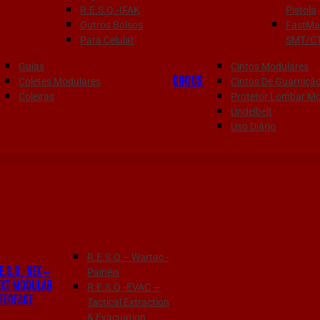
R.E.S.Q.-IFAK
Pistola
Outros Bolsos
FastMa
Para Celular
SMT/C
Guias
Cintos Modulares
CINTOS
Coletes Modulares
Cintos De Guarniçã
Coleiras
Protetor Lombar Mo
Undelbelt
Uso Diário
R.E.S.Q – Wartac -
E.S.Q.-NEX —
Painéis
EXT MODULAR
R.E.S.Q.-EVAC —
NTERFACE
Tactical Extraction
& Evacuation