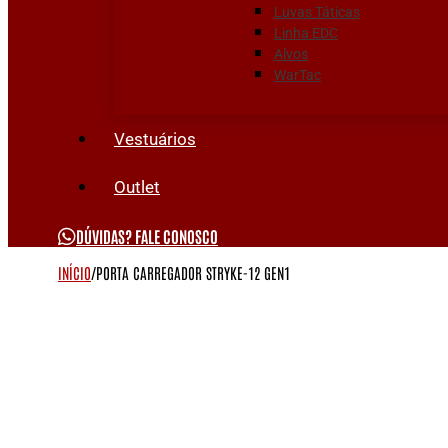
Luvas Táticas
Linha EDC
Alvos
WarTac
Vestuários
Outlet
DÚVIDAS? FALE CONOSCO
INÍCIO
/
PORTA CARREGADOR STRYKE-12 GEN1