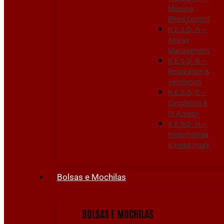
Massive
Bleed Control
R.E.S.Q.-A —
Airway
Management
R.E.S.Q.-R —
Respiration &
Ventilation
R.E.S.Q.-C —
Circulation &
IV Access
R.E.S.Q.-H —
Hypothermia
& Head Injury
Bolsas e Mochilas
BOLSAS E MOCHILAS