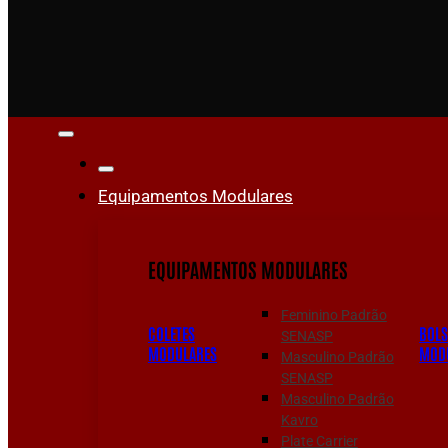
Equipamentos Modulares
EQUIPAMENTOS MODULARES
Feminino Padrão
COLETES
BOL
SENASP
MODULARES
MOD
Masculino Padrão
SENASP
Masculino Padrão
Kavro
Plate Carrier