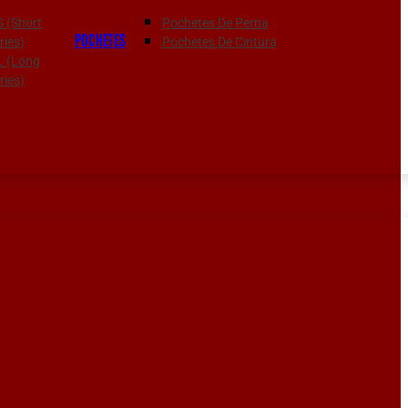
S (Short
Pochetes De Perna
POCHETES
ies)
Pochetes De Cintura
 L (Long
ies)