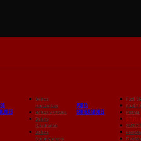
Bolsos
Fuzil 
SOS
PORTA
Horizontais
Fuzil 
ULARES
CARREGADORES
Bolsos Verticais
Pistola
Bolsos
S.T.R.I.
Quadrados
SMT/C
Bolsos
FastMag
Organizadores
FastMa