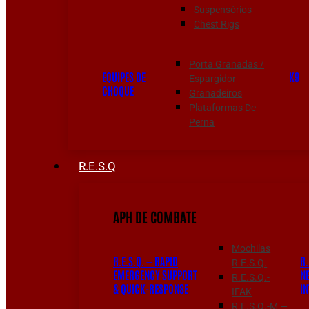
Suspensórios
Chest Rigs
Porta Granadas /
EQUIPES DE
K9
Espargidor
CHOQUE
Granadeiros
Plataformas De
Perna
R.E.S.Q
APH DE COMBATE
Mochilas
R.E.S.Q. — RAPID
R.
R.E.S.Q.
EMERGENCY SUPPORT
N
R.E.S.Q.-
& QUICK-RESPONSE
I
IFAK
R.E.S.Q.-M —