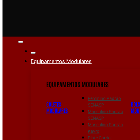
Equipamentos Modulares
EQUIPAMENTOS MODULARES
Feminino Padrão
COLETES
BOL
SENASP
MODULARES
MOD
Masculino Padrão
SENASP
Masculino Padrão
Kavro
Plate Carrier