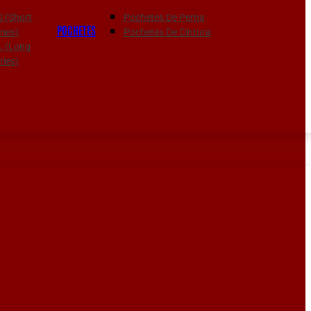
S (Short
Pochetes De Perna
POCHETES
ies)
Pochetes De Cintura
 L (Long
ies)