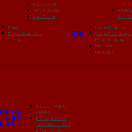
R.E.S.Q.-IFAK
Pistola
Outros Bolsos
FastMa
Para Celular
SMT/C
Guias
Cintos Modulares
CINTOS
Coletes Modulares
Cintos De Guarniçã
Coleiras
Protetor Lombar Mo
Undelbelt
Uso Diário
R.E.S.Q – Wartac -
E.S.Q.-NEX —
Painéis
EXT MODULAR
R.E.S.Q.-EVAC —
NTERFACE
Tactical Extraction
& Evacuation