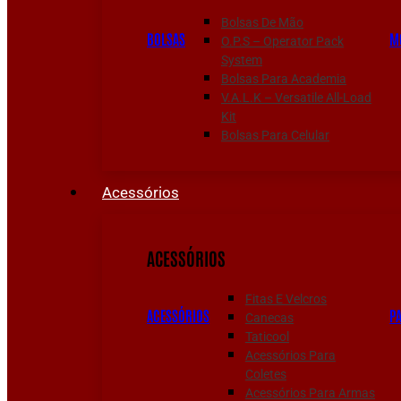
Bolsas De Mão
BOLSAS
M
O.P.S – Operator Pack
System
Bolsas Para Academia
V.A.L.K – Versatile All-Load
Kit
Bolsas Para Celular
Acessórios
ACESSÓRIOS
Fitas E Velcros
ACESSÓRIOS
P
Canecas
Taticool
Acessórios Para
Coletes
Acessórios Para Armas