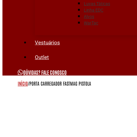
Luvas Táticas
Linha EDC
Alvos
WarTac
Vestuários
Outlet
DÚVIDAS? FALE CONOSCO
INÍCIO
/
PORTA CARREGADOR FASTMAG PISTOLA