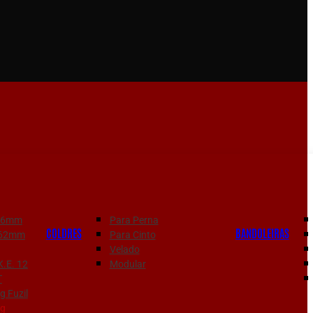
556mm
Para Perna
COLDRES
BANDOLEIRAS
7.62mm
Para Cinto
Velado
K.E. 12
Modular
T
 Fuzil
g