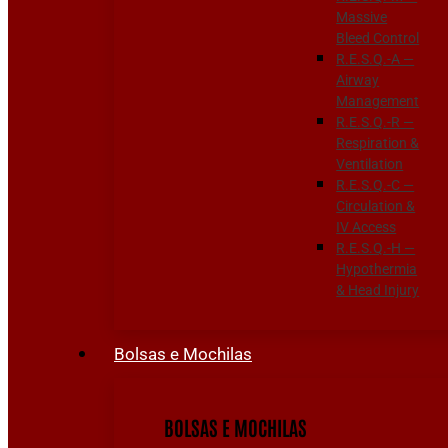
Massive
Bleed Control
R.E.S.Q.-A —
Airway
Management
R.E.S.Q.-R —
Respiration &
Ventilation
R.E.S.Q.-C —
Circulation &
IV Access
R.E.S.Q.-H —
Hypothermia
& Head Injury
Bolsas e Mochilas
BOLSAS E MOCHILAS