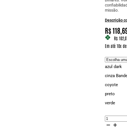
bifilares. Ve
confiabilida
missão.
Descrição c
R$
118,6
R$ 102,0
Em até 10x de
azul dark
cinza Bande
coyote
preto
verde
Porta
Carregador