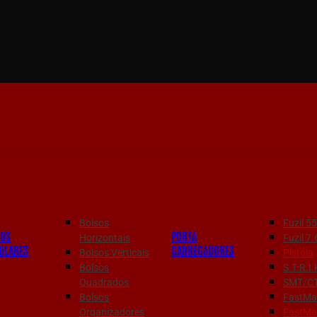
Bolsos
Fuzil 
SOS
PORTA
Horizontais
Fuzil 
ULARES
CARREGADORES
Bolsos Verticais
Pistola
Bolsos
S.T.R.I.
Quadrados
SMT/C
Bolsos
FastMag
Organizadores
FastMa