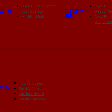
H.A.L.O. – High-Adapt
C.A.S.E. – 
OCHILAS
BOLSAS PARA
Load Operator
Weapon Ser
ARMAS
Mochilas Médias
C.A.S.E. –
Weapon Ser
Tipo Sanguíneo
ATCHES
Patch Números
Patches Oficiais
Patches Taticool