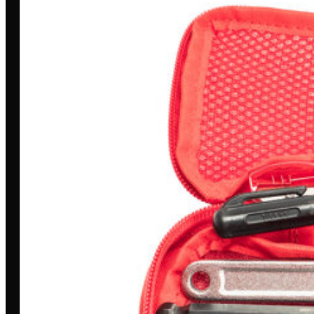
Toda grande missão começa com
uma história. A nossa é marcada por
dedicação, inovação e compromisso.
MINHA CONTA
Entrar/Cadastrar
Meus Pedidos