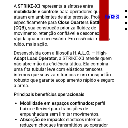
A
STRIKE-X3
representa a síntese entre
mobilidade e controle
para operadores que
PATCHES
atuam em ambientes de alta pressão. Projetada
especificamente para
Close Quarters Battle
(CQB)
, sua construção prioriza fluidez de
movimento, retenção confiável e desconexão
rápida quando necessário. Em essência: menos
ruído, mais ação.
Desenvolvida com a filosofia
H.A.L.O. — High-
Adapt Load Operator
, a STRIKE-X3 atende quem
não abre mão da eficiência tática. Ela combina
uma fita tubular leve com elásticos tensores
internos que suavizam trancos e um mosquetão
robusto que garante acoplamento rápido e seguro
à arma.
Principais benefícios operacionais
Mobilidade em espaços confinados:
perfil
baixo e flexível para transições de
empunhadura sem limitar movimentos.
Absorção de impacto:
elásticos internos
reduzem choques transmitidos ao operador