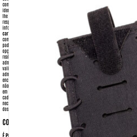
como os dados que não são compartilhados.
Nome e Endereço
- Sua
identificação e localização deverão constar no pacote com os produtos que
lhe serão enviados quando realizar uma compra. Assim sendo, a empresa
responsável pela entrega de seu pedido, poderá ter acesso a esta
informação como forma, apenas, de cumprir o seu serviço.
Número do
cartão de crédito, data de validade e código de segurança
- Informações
como esta, de tamanha importância, são tratadas sob os mais rigorosos
padrões de segurança. Os seus dados de cartão de crédito, quando feita a
opção por este tipo de pagamento, serão utilizados apenas para a
realização de transação eletrônica, entre a Warfare.com.br e a sua
administradora de cartão de crédito. As informações digitadas (número,
validade e código de segurança) são criptografadas e enviadas para a
administradora do cartão. Após confirmado o pagamento e o envio da
encomenda, esses dados são apagados de nosso sistema. A warfare.com.br
não tem em momento algum acesso a essas informações que são digitadas
em ambiente seguro do meio de pagamento.
Dados bancários
- No seu
cadastro de compra realizado no site http://www.Warfare.com.br não será
necessário fornecer nenhuma de suas informações bancárias, com exceção
dos casos necessários para realização de devolução
COMO POSSO TER ACESSO AS MINHAS INFORMAÇÕES?
É POSSÍVEL APAGAR OU ALTERAR ESSAS INFORMAÇÕES?