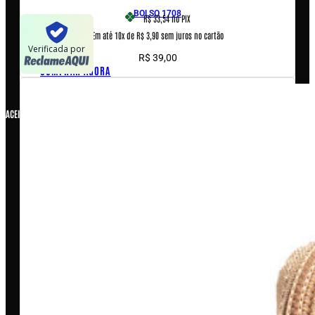
BOLSO 1708
R$ 33,54
no PIX
Em até 10x de R$ 3,90 sem juros no cartão
Verificada por
R$
39,00
COMPRAR AGORA
ACEITAMOS
COPYRIGHT © 2026 – WARFARE INDUSTRIA E COMERCIO DE
ARTIGOS MILITARES LTDA ME, CNPJ: 07.929.707/0001-26