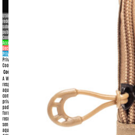
Utilizamos cookies para personalizar conteúdo e anúncios, oferecer recursos de
redes sociais e analisar o nosso tráfego. Também compartilhamos informações
sobre a sua utilização do nosso site com os nossos parceiros de redes sociais,
publicidade e análise.
View more
Cookies settings
Accept
Decline
Privacy & Cookie policy
Privacy & Cookies policy
Cookies list
Cookie name
Active
A Warfare.com.br sempre construiu sua imagem baseada na proteção e no
respeito aos direitos de seus consumidores.
Dessa forma, apresentamos
aqui nossa Política de Privacidade e Segurança para que, ao realizar sua
compra conosco, você tenha sempre a certeza de que o sigilo e a
privacidade de seus dados serão respeitados dentro dos mais rigorosos
padrões de segurança na internet.
Isso significa que qualquer dado
fornecido por você, seja no momento da compra ou no cadastramento para
receber algum dos nossos serviços, será guardado em nossos arquivos, não
sendo fornecido a terceiros para nenhuma outra utilização que não seja
aquela à qual você fez opção.
Confira abaixo quais os itens que