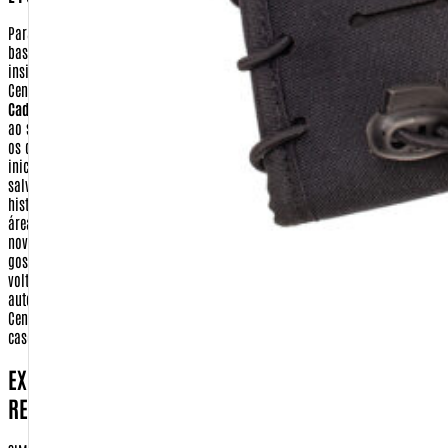
Para ter acesso aos seus dados ou realizar a alteração em seu cadastro,
basta clicar no ícone 'Meu Cadastro', localizado no topo da tela. Depois
insira sua identificação e sua senha. Você será remetido para o menu da
Central de Cliente. Nesta tela você terá as seguintes opções:
Dados
Cadastrais:
Nesta opção você pode alterar todas as informações referentes
ao seu cadastro pessoal (identificação, senha, e-mail e preferências). Altere
os que julgar necessário e clique em 'Continuar'. Você voltará para a tela
inicial da área 'Meu Cadastro'. Suas alterações estarão automaticamente
salvas.
Acompanhe seu pedido:
você poderá saber sobre o andamento e o
histórico de seus pedidos.
E-mail de Novidades:
você poderá selecionar as
áreas de seu interesse para receber, semanalmente, um E-mail com todas as
novidades da Warfare.com.br. Escolha os assuntos referentes ao qual você
gostaria de receber os principais lançamentos. Clique em 'Continuar'. Você
voltará para a tela inicial da área 'Meu Cadastro'. Suas alterações estarão
automaticamente salvas.
Encerrar Sessão:
Encerra sua sessão com a
Central do Cliente, fazendo com que você tenha que se identificar novamente
caso queira atualizar seus dados ou finalizar uma compra.
EXISTE ALGUM PASSO DA TRANSAÇÃO DE COMPRA,
REALIZADA FORA DO SITE HTTP://WARFARE.COM.BR?