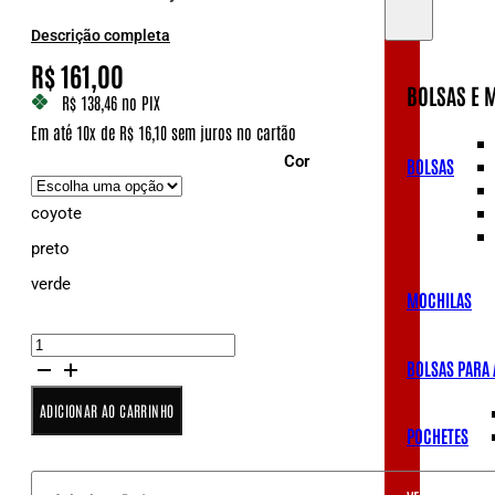
Descrição completa
R$
161,00
BOLSAS E 
R$ 138,46
no PIX
Em até 10x de R$ 16,10 sem juros no cartão
Cor
BOLSAS
coyote
preto
verde
MOCHILAS
Bandoleira
STRIKE-
BOLSAS PARA
X3
—
ADICIONAR AO CARRINHO
1
POCHETES
Ponto
com
Elástico