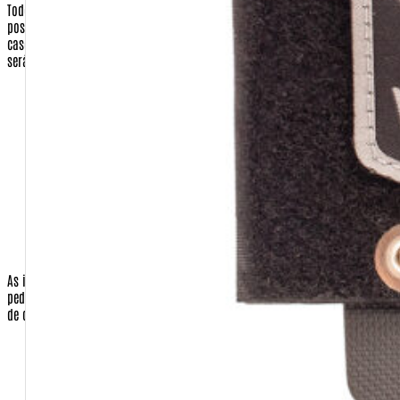
Todos os dados de endereçamento são utilizados apenas para que
possamos enviar os produtos requisitados pelo cliente, ou a nota fiscal, em
caso de presente para terceiros.
Nenhuma correspondência promocional
será enviada sem o consentimento do cliente.
Operadora do Cartão de Crédito (apenas quando a opção de
pagamento for com cartão)
Número do Cartão de Crédito (apenas quando a opção de
pagamento for com cartão)
Código de Segurança do Cartão de Crédito (apenas quando a
opção de pagamento for com cartão)
Validade do cartão (apenas quando a opção de pagamento
for com cartão)
As informações do cartão de crédito são necessárias para o faturamento do
pedido, apenas quando o cliente for efetuar o pagamento com o seu cartão
de crédito.No caso de envio de sua compra para terceiros:
Nome completo da pessoa que receberá a encomenda.
Endereço de entrega