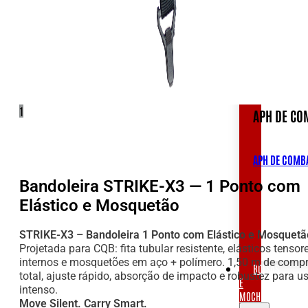
APH
DE
COMBATE
1
APH DE CO
APH DE COMB
Bandoleira STRIKE-X3 — 1 Ponto com
Elástico e Mosquetão
STRIKE-X3 – Bandoleira 1 Ponto com Elástico e Mosquetã
Projetada para CQB: fita tubular resistente, elásticos tensor
internos e mosquetões em aço + polímero. 1,50 m de comp
BOLSAS
total, ajuste rápido, absorção de impacto e robustez para us
E
intenso.
MOCHILAS
Move Silent. Carry Smart.