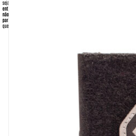
seja reenviado.
Entenda que a empresa CORREIOS não é responsável pela
entrega novamente de forma gratuita e não o fará. Por esse motivo e para
não ter um custo a mais, certifique-se de que seu endereço esta correto
para a entrega.
Dados que você deve preencher que serão essenciais para
que o comprador seja identificado.
E-mail
Nome completo
Pessoa Física ou Jurídica
CPF ou CNPJ
Senha (você escolherá no ato de se cadastrar)
CEP
Cidade
Estado
País
Telefone Fixo e celular