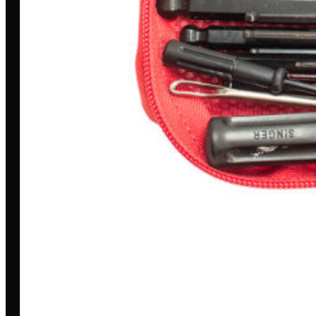
Entrega
Pagamento Seguro
Trocas e devoluções
A LOJA
Loja
Outlet
Quem somos
Blog
Encontre uma revenda
AJUDA & INFORMAÇÕES
Fale conosco
Políticas de privacidade
Políticas de Cookies
Termos e condições