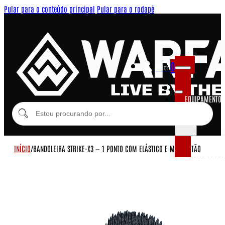
Pular para o conteúdo principal
Pular para o rodapé
0
Entrar
EQUIPAMENTOS
MODULARES
INÍCIO
/
BANDOLEIRA STRIKE-X3 — 1 PONTO COM ELÁSTICO E MOSQUETÃO
EQUIPAME
COLETES MOD