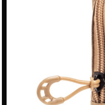
Toda grande missão começa com
uma história. A nossa é marcada por
dedicação, inovação e compromisso.
MINHA CONTA
Entrar/Cadastrar
Meus Pedidos
Entrega
Pagamento Seguro
Trocas e devoluções