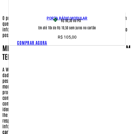
País de entrega
O preenchimento destes dados somente será necessário para os casos em
PORTA RÁDIO MODULAR
R$ 90,30
no PIX
que o comprador não seja o destinatário da encomenda. Assim, todas as
Em até 10x de R$ 10,50 sem juros no cartão
informações aqui requisitadas serão apenas utilizadas para que o pedido
possa ser entregue no menor prazo possível.
R$
105,00
COMPRAR AGORA
MINHAS INFORMAÇÕES SERÃO COMPARTILHADAS COM
TERCEIROS?
A Warfare.com.br não partilha, aluga, vende ou empresta o seu banco de
dados para nenhuma outra empresa, instituição ou associação. As únicas
pessoas que terão acesso aos seus dados, mesmo que por poucos
momentos, serão aquelas envolvidas no processo de preparação e envio dos
produtos requisitados. Confira abaixo quais dados seus deverão ser
compartilhados com terceiros, em que momento e por qual razão, assim
como os dados que não são compartilhados.
Nome e Endereço
- Sua
identificação e localização deverão constar no pacote com os produtos que
lhe serão enviados quando realizar uma compra. Assim sendo, a empresa
responsável pela entrega de seu pedido, poderá ter acesso a esta
informação como forma, apenas, de cumprir o seu serviço.
Número do
cartão de crédito, data de validade e código de segurança
- Informações