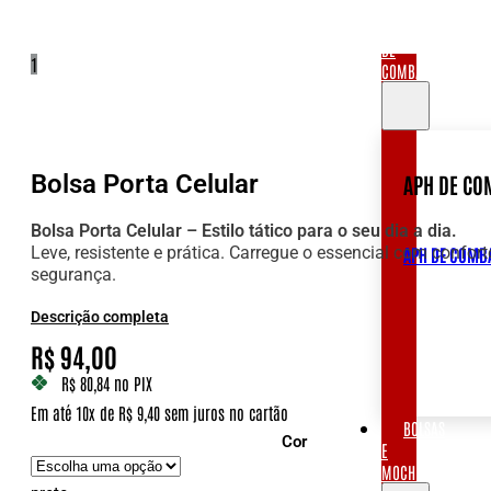
APH
DE
1
COMBATE
Bolsa Porta Celular
APH DE CO
Bolsa Porta Celular – Estilo tático para o seu dia a dia.
Leve, resistente e prática. Carregue o essencial com confort
APH DE COMB
segurança.
Descrição completa
R$
94,00
R$ 80,84
no PIX
Em até 10x de R$ 9,40 sem juros no cartão
BOLSAS
Cor
E
MOCHILAS