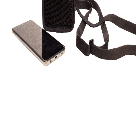
BANDOLEIRAS
EQUIPES DE C
Gui
K9
Col
Cole
CINTOS