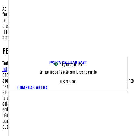
Ao realizar uma compra em nosso site pela primeira vez, será necessário o
fornecimento de algumas informações suas, que ficarão guardadas
temporariamente em nosso servidor de dados, até que possamos processar
a compra e o envio de seus produtos. Após o envio de sua encomenda, as
informações financeiras serão automaticamente eliminadas do nosso
sistema, só permanecendo seus dados cadastrais.]
RECEBIMENTO
Todas as informações coletadas durante o processo de compra no site
PORTA CELULAR FAST
R$ 81,70
no PIX
http://www.warfare.com.br
serão utilizadas para que a sua encomenda
Em até 10x de R$ 9,50 sem juros no cartão
chegue até você no menor prazo de tempo possível e com o máximo de
segurança. Certifique-se de preencher os ddos de seu endereço corretamente
R$
95,00
para que a empresa contratada para a entrega consiga localizar o seu
COMPRAR AGORA
endereço. Caso por falha de endereço a Empresa Brasileira de Correios e
telégrafos não encontre seu endereço, será cobrado novo frete para que
seja reenviado.
Entenda que a empresa CORREIOS não é responsável pela
entrega novamente de forma gratuita e não o fará. Por esse motivo e para
não ter um custo a mais, certifique-se de que seu endereço esta correto
para a entrega.
Dados que você deve preencher que serão essenciais para
que o comprador seja identificado.