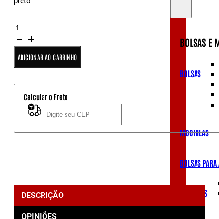
preto
Bolsa
Porta
BOLSAS E 
Celular
quantidade
ADICIONAR AO CARRINHO
BOLSAS
Calcular o Frete
Não sei meu CEP
MOCHILAS
BOLSAS PARA
POCHETES
DESCRIÇÃO
OPINIÕES