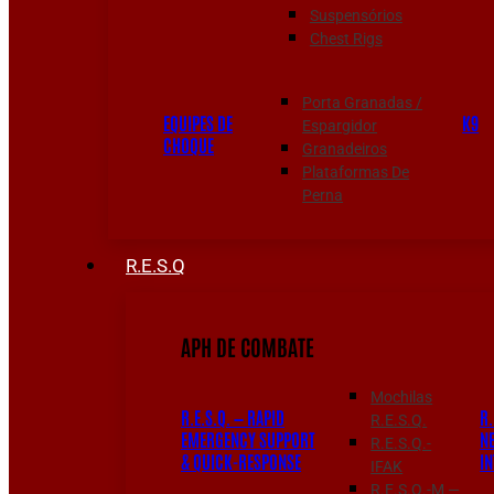
Suspensórios
Chest Rigs
Porta Granadas /
EQUIPES DE
K9
Espargidor
CHOQUE
Granadeiros
Plataformas De
Perna
R.E.S.Q
APH DE COMBATE
Mochilas
R.E.S.Q. — RAPID
R.
R.E.S.Q.
EMERGENCY SUPPORT
N
R.E.S.Q.-
& QUICK-RESPONSE
I
IFAK
R.E.S.Q.-M —