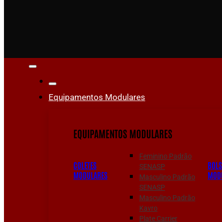
Equipamentos Modulares
EQUIPAMENTOS MODULARES
Feminino Padrão
COLETES
BOL
SENASP
MODULARES
MOD
Masculino Padrão
SENASP
Masculino Padrão
Kavro
Plate Carrier