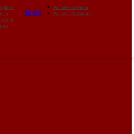
S (Short
Pochetes De Perna
POCHETES
ies)
Pochetes De Cintura
 L (Long
ies)