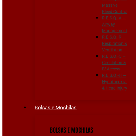
Massive
Bleed Control
R.E.S.Q.-A —
Airway
Management
R.E.S.Q.-R —
Respiration &
Ventilation
R.E.S.Q.-C —
Circulation &
IV Access
R.E.S.Q.-H —
Hypothermia
& Head Injury
Bolsas e Mochilas
BOLSAS E MOCHILAS