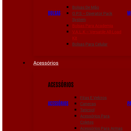
Bolsas De Mão
BOLSAS
M
O.P.S – Operator Pack
System
Bolsas Para Academia
V.A.L.K – Versatile All-Load
Kit
Bolsas Para Celular
Acessórios
ACESSÓRIOS
Fitas E Velcros
ACESSÓRIOS
P
Canecas
Taticool
Acessórios Para
Coletes
Acessórios Para Armas