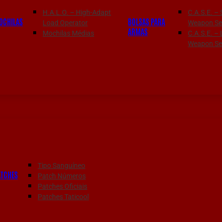
H.A.L.O. – High-Adapt
C.A.S.E. – 
OCHILAS
BOLSAS PARA
Load Operator
Weapon Ser
ARMAS
Mochilas Médias
C.A.S.E. –
Weapon Ser
Tipo Sanguíneo
ATCHES
Patch Números
Patches Oficiais
Patches Taticool