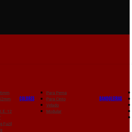
556mm
Para Perna
COLDRES
BANDOLEIRAS
7.62mm
Para Cinto
Velado
K.E. 12
Modular
T
 Fuzil
g