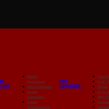
Bolsos
Fuzil 
SOS
PORTA
Horizontais
Fuzil 
ULARES
CARREGADORES
Bolsos Verticais
Pistola
Bolsos
S.T.R.I.
Quadrados
SMT/C
Bolsos
FastMag
Organizadores
FastMa