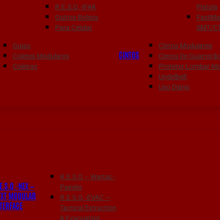
R.E.S.Q.-IFAK
Pistola
Outros Bolsos
FastMa
Para Celular
SMT/C
Guias
Cintos Modulares
CINTOS
Coletes Modulares
Cintos De Guarniçã
Coleiras
Protetor Lombar Mo
Undelbelt
Uso Diário
R.E.S.Q – Wartac -
E.S.Q.-NEX —
Painéis
EXT MODULAR
R.E.S.Q.-EVAC —
NTERFACE
Tactical Extraction
& Evacuation