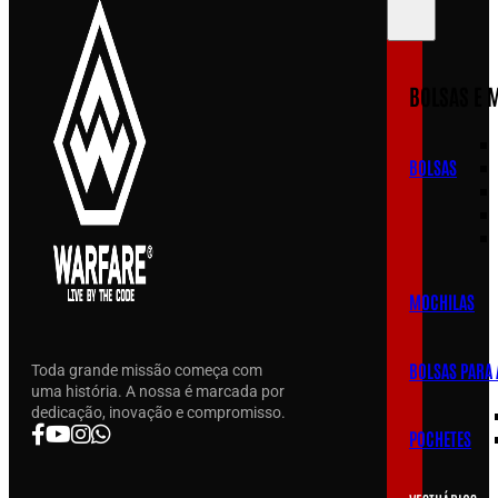
BOLSAS E 
BOLSAS
MOCHILAS
BOLSAS PARA
Toda grande missão começa com
uma história. A nossa é marcada por
dedicação, inovação e compromisso.
POCHETES