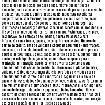
dados para nenhuma outra empresa, instituição ou associação. As únicas
pessoas que terão acesso aos seus dados, mesmo que por poucos
momentos, serão aquelas envolvidas no processo de preparação e envio dos
produtos requisitados. Confira abaixo quais dados seus deverão ser
compartilhados com terceiros, em que momento e por qual razão, assim
como os dados que não são compartilhados.
Nome e Endereço
- Sua
identificação e localização deverão constar no pacote com os produtos que
lhe serão enviados quando realizar uma compra. Assim sendo, a empresa
responsável pela entrega de seu pedido, poderá ter acesso a esta
informação como forma, apenas, de cumprir o seu serviço.
Número do
cartão de crédito, data de validade e código de segurança
- Informações
como esta, de tamanha importância, são tratadas sob os mais rigorosos
padrões de segurança. Os seus dados de cartão de crédito, quando feita a
opção por este tipo de pagamento, serão utilizados apenas para a
realização de transação eletrônica, entre a Warfare.com.br e a sua
administradora de cartão de crédito. As informações digitadas (número,
validade e código de segurança) são criptografadas e enviadas para a
administradora do cartão. Após confirmado o pagamento e o envio da
encomenda, esses dados são apagados de nosso sistema. A warfare.com.br
não tem em momento algum acesso a essas informações que são digitadas
em ambiente seguro do meio de pagamento.
Dados bancários
- No seu
cadastro de compra realizado no site http://www.Warfare.com.br não será
necessário fornecer nenhuma de suas informações bancárias, com exceção
dos casos necessários para realização de devolução