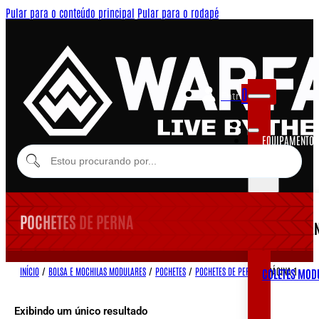
Pular para o conteúdo principal
Pular para o rodapé
0
Entrar
EQUIPAMENTOS
MODULARES
POCHETES DE PERNA
EQUIPAME
INÍCIO
/
BOLSA E MOCHILAS MODULARES
/
POCHETES
/
POCHETES DE PERNA
/
PÁGINA 1
COLETES MOD
Exibindo um único resultado