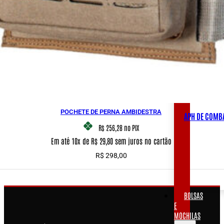
APH
DE
COMBATE
APH DE CO
POCHETE DE PERNA AMBIDESTRA
APH DE COMB
R$ 256,28
no PIX
Em até 10x de R$ 29,80 sem juros no cartão
R$
298,00
BOLSAS
E
MOCHILAS