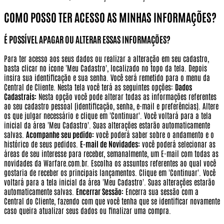
COMO POSSO TER ACESSO AS MINHAS INFORMAÇÕES?
É POSSÍVEL APAGAR OU ALTERAR ESSAS INFORMAÇÕES?
Para ter acesso aos seus dados ou realizar a alteração em seu cadastro,
basta clicar no ícone 'Meu Cadastro', localizado no topo da tela. Depois
insira sua identificação e sua senha. Você será remetido para o menu da
Central de Cliente. Nesta tela você terá as seguintes opções:
Dados
Cadastrais:
Nesta opção você pode alterar todas as informações referentes
ao seu cadastro pessoal (identificação, senha, e-mail e preferências). Altere
os que julgar necessário e clique em 'Continuar'. Você voltará para a tela
inicial da área 'Meu Cadastro'. Suas alterações estarão automaticamente
salvas.
Acompanhe seu pedido:
você poderá saber sobre o andamento e o
histórico de seus pedidos.
E-mail de Novidades:
você poderá selecionar as
áreas de seu interesse para receber, semanalmente, um E-mail com todas as
novidades da Warfare.com.br. Escolha os assuntos referentes ao qual você
gostaria de receber os principais lançamentos. Clique em 'Continuar'. Você
voltará para a tela inicial da área 'Meu Cadastro'. Suas alterações estarão
automaticamente salvas.
Encerrar Sessão:
Encerra sua sessão com a
Central do Cliente, fazendo com que você tenha que se identificar novamente
caso queira atualizar seus dados ou finalizar uma compra.