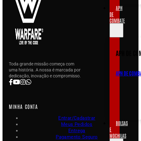
APH
DE
COMBATE
APH DE CO
Toda grande missão começa com
uma história. A nossa é marcada por
APH DE COMB
dedicação, inovação e compromisso.
MINHA CONTA
Entrar/Cadastrar
BOLSAS
Meus Pedidos
E
Entrega
MOCHILAS
Pagamento Seguro