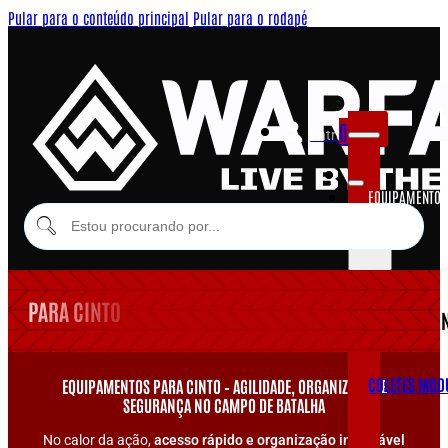
Pular para o conteúdo principal
Pular para o rodapé
0
Entrar
EQUIPAMENTOS
MODULARES
PARA CINTO
EQUIPAME
COLETES MOD
EQUIPAMENTOS PARA CINTO – AGILIDADE, ORGANIZAÇÃO E
SEGURANÇA NO CAMPO DE BATALHA
No calor da ação,
acesso rápido e organização impecável