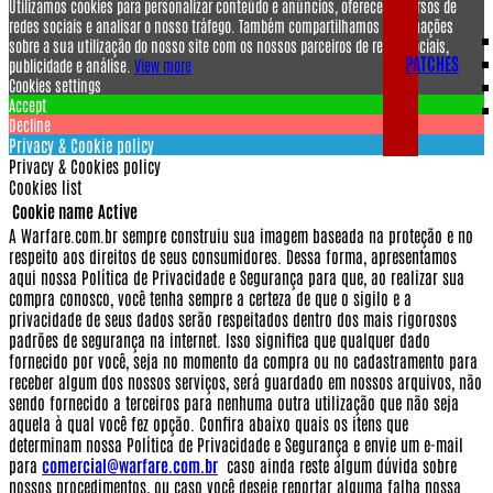
Utilizamos cookies para personalizar conteúdo e anúncios, oferecer recursos de
redes sociais e analisar o nosso tráfego. Também compartilhamos informações
sobre a sua utilização do nosso site com os nossos parceiros de redes sociais,
PATCHES
publicidade e análise.
View more
Cookies settings
Accept
Decline
Privacy & Cookie policy
Privacy & Cookies policy
Cookies list
Cookie name
Active
A Warfare.com.br sempre construiu sua imagem baseada na proteção e no
respeito aos direitos de seus consumidores.
Dessa forma, apresentamos
aqui nossa Política de Privacidade e Segurança para que, ao realizar sua
compra conosco, você tenha sempre a certeza de que o sigilo e a
privacidade de seus dados serão respeitados dentro dos mais rigorosos
padrões de segurança na internet.
Isso significa que qualquer dado
fornecido por você, seja no momento da compra ou no cadastramento para
receber algum dos nossos serviços, será guardado em nossos arquivos, não
sendo fornecido a terceiros para nenhuma outra utilização que não seja
aquela à qual você fez opção.
Confira abaixo quais os itens que
determinam nossa Política de Privacidade e Segurança e envie um e-mail
para
comercial@warfare.com.br
caso ainda reste algum dúvida sobre
nossos procedimentos, ou caso você deseje reportar alguma falha nossa