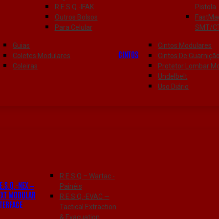
R.E.S.Q.-IFAK
Pistola
Outros Bolsos
FastMa
Para Celular
SMT/C
Guias
Cintos Modulares
CINTOS
Coletes Modulares
Cintos De Guarniçã
Coleiras
Protetor Lombar M
Undelbelt
Uso Diário
R.E.S.Q – Wartac -
E.S.Q.-NEX —
Painéis
EXT MODULAR
R.E.S.Q.-EVAC —
NTERFACE
Tactical Extraction
& Evacuation