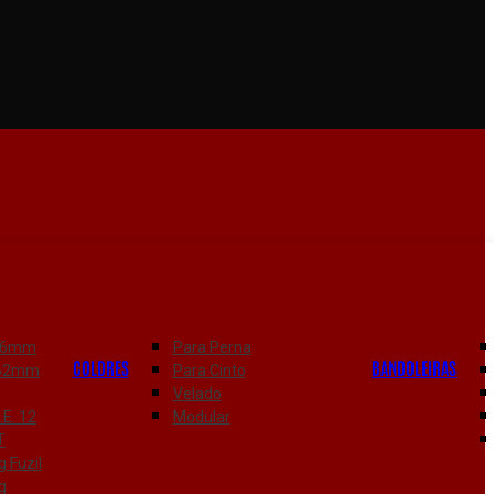
556mm
Para Perna
COLDRES
BANDOLEIRAS
7.62mm
Para Cinto
Velado
K.E. 12
Modular
T
 Fuzil
g