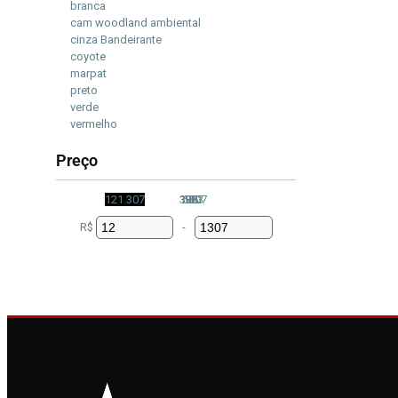
branca
cam woodland ambiental
cinza Bandeirante
coyote
marpat
preto
verde
vermelho
Preço
12
1.307
336
1.307
660
12
983
R$
-
Minimum Price
Maximum Price