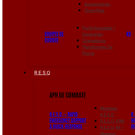
Suspensórios
Chest Rigs
Porta Granadas /
EQUIPES DE
K9
Espargidor
CHOQUE
Granadeiros
Plataformas De
Perna
R.E.S.Q
APH DE COMBATE
Mochilas
R.E.S.Q. — RAPID
R.
R.E.S.Q.
EMERGENCY SUPPORT
N
R.E.S.Q.-IFAK
& QUICK-RESPONSE
I
R.E.S.Q.-M —
Massive