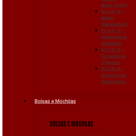
Bleed Control
R.E.S.Q.-A —
Airway
Management
R.E.S.Q.-R —
Respiration &
Ventilation
R.E.S.Q.-C —
Circulation &
IV Access
R.E.S.Q.-H —
Hypothermia
& Head Injury
Bolsas e Mochilas
BOLSAS E MOCHILAS