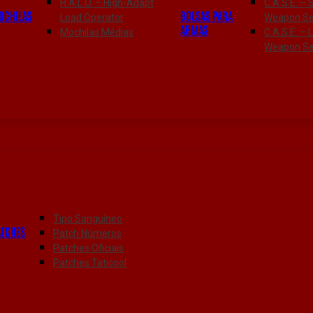
H.A.L.O. – High-Adapt
C.A.S.E. – 
OCHILAS
BOLSAS PARA
Load Operator
Weapon Se
ARMAS
Mochilas Médias
C.A.S.E. – 
Weapon Se
Tipo Sanguíneo
ATCHES
Patch Números
Patches Oficiais
Patches Taticool