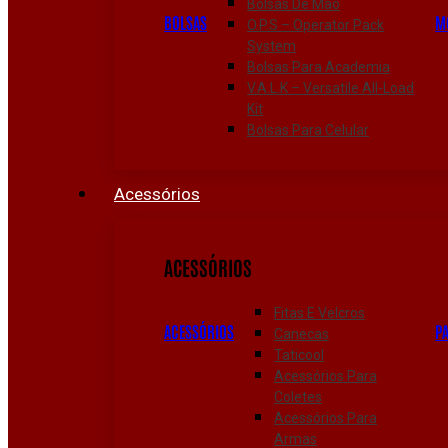
Bolsas De Mão
BOLSAS
M
O.P.S – Operator Pack
System
Bolsas Para Academia
V.A.L.K – Versatile All-Load
Kit
Bolsas Para Celular
Acessórios
ACESSÓRIOS
Fitas E Velcros
ACESSÓRIOS
P
Canecas
Taticool
Acessórios Para
Coletes
Acessórios Para
Armas