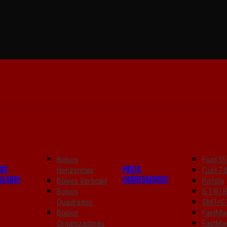
Bolsos
Fuzil 
SOS
PORTA
Horizontais
Fuzil 
ULARES
CARREGADORES
Bolsos Verticais
Pistola
Bolsos
S.T.R.I.
Quadrados
SMT/C
Bolsos
FastMag
Organizadores
FastMa