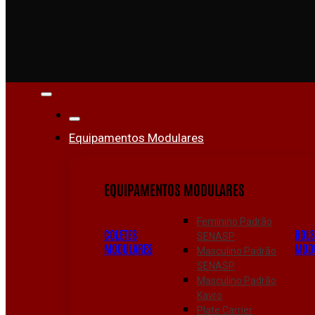
Equipamentos Modulares
EQUIPAMENTOS MODULARES
Feminino Padrão
COLETES
BOL
SENASP
MODULARES
MOD
Masculino Padrão
SENASP
Masculino Padrão
Kavro
Plate Carrier