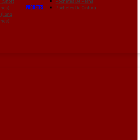
S (Short
Pochetes De Perna
POCHETES
ries)
Pochetes De Cintura
L (Long
ries)