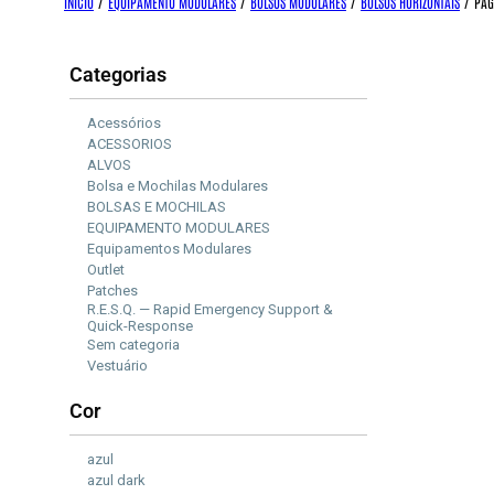
INÍCIO
/
EQUIPAMENTO MODULARES
/
BOLSOS MODULARES
/
BOLSOS HORIZONTAIS
/
PÁG
Categorias
Acessórios
ACESSORIOS
ALVOS
Bolsa e Mochilas Modulares
BOLSAS E MOCHILAS
EQUIPAMENTO MODULARES
Equipamentos Modulares
Outlet
Patches
R.E.S.Q. — Rapid Emergency Support &
Quick-Response
Sem categoria
Vestuário
Cor
azul
azul dark