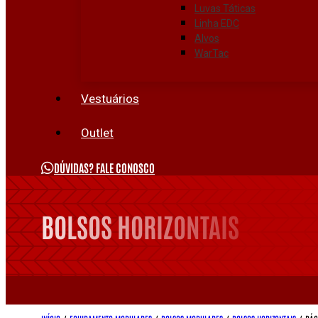
Luvas Táticas
Linha EDC
Alvos
WarTac
Vestuários
Outlet
DÚVIDAS? FALE CONOSCO
BOLSOS HORIZONTAIS