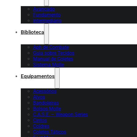
Avançado
Fundamento
Intermediário
Biblioteca
Aph de Combate
Guia sobre Tecidos
Manual de Coletes
Sistema Molle
Equipamentos
Acessórios
Alvos
Bandoleiras
Bolsos Molle
C.A.S.E. – Weapon Series
Cintos
Coldres
Coletes Táticos