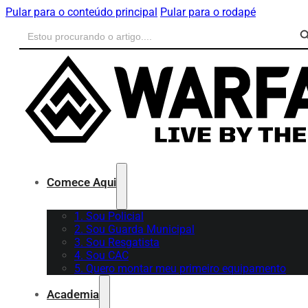
Pular para o conteúdo principal
Pular para o rodapé
Search B
Search
for:
Comece Aqui
1. Sou Policial
2. Sou Guarda Municipal
3. Sou Resgatista
4. Sou CAC
5. Quero montar meu primeiro equipamento
Academia