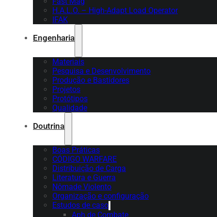
Fast Mag
H.A.L.O. – High-Adapt Load Operator
IFAK
Engenharia
Materiais
Pesquisa e Desenvolvimento
Produção e Bastidores
Projetos
Protótipos
Qualidade
Doutrina
Boas Práticas
CÓDIGO WARFARE
Distribuição de Carga
Literatura e Guerra
Nômade Violento
Organização e configuração
Estudos de caso
Aph de Combate