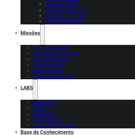
Atiradores/CAC
Histórias de Campo
Segurança pessoal
Segurança pública
Missões
Busca e Resgate
Operações de Choque
Operações Rurais
Patrulhamento
Sobrevivência
Treinamento/Stand
LABS
Resistência
Testes
Avaliações
Comparativos
Guias de Instalação
Base de Conhecimento