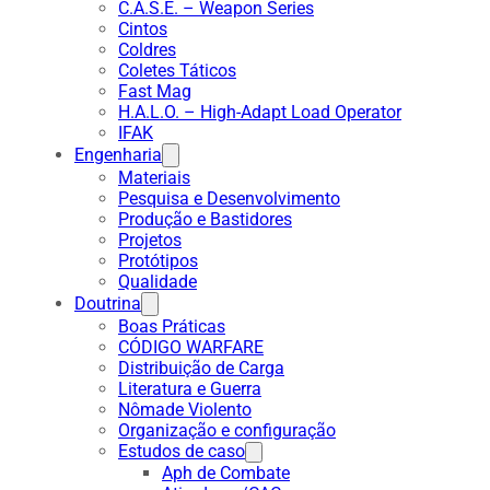
C.A.S.E. – Weapon Series
Cintos
Coldres
Coletes Táticos
Fast Mag
H.A.L.O. – High-Adapt Load Operator
IFAK
Engenharia
Materiais
Pesquisa e Desenvolvimento
Produção e Bastidores
Projetos
Protótipos
Qualidade
Doutrina
Boas Práticas
CÓDIGO WARFARE
Distribuição de Carga
Literatura e Guerra
Nômade Violento
Organização e configuração
Estudos de caso
Aph de Combate