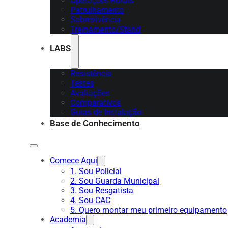
Operações Rurais
Patrulhamento
Sobrevivência
Treinamento/Stand
LABS
Resistência
Testes
Avaliações
Comparativos
Guias de Instalação
Base de Conhecimento
Comece Aqui
1. Sou Policial
2. Sou Guarda Municipal
3. Sou Resgatista
4. Sou CAC
5. Quero montar meu primeiro equipamento
Academia