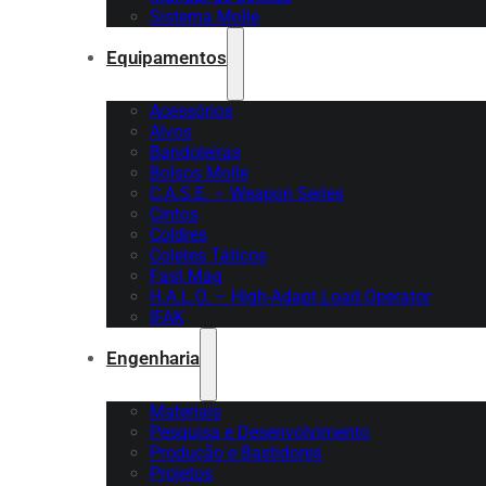
Sistema Molle
Equipamentos
Acessórios
Alvos
Bandoleiras
Bolsos Molle
C.A.S.E. – Weapon Series
Cintos
Coldres
Coletes Táticos
Fast Mag
H.A.L.O. – High-Adapt Load Operator
IFAK
Engenharia
Materiais
Pesquisa e Desenvolvimento
Produção e Bastidores
Projetos