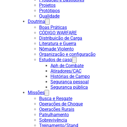
Projetos
Protótipos
Qualidade
Doutrina
Boas Práticas
CÓDIGO WARFARE
Distribuição de Carga
Literatura e Guerra
Nômade Violento
Organização e configuração
Estudos de caso
Aph de Combate
Atiradores/CAC
Histórias de Campo
Segurança pessoal
Segurança pública
Missões
Busca e Resgate
Operações de Choque
Operações Rurais
Patrulhamento
Sobrevivência
Treinamento/Stand