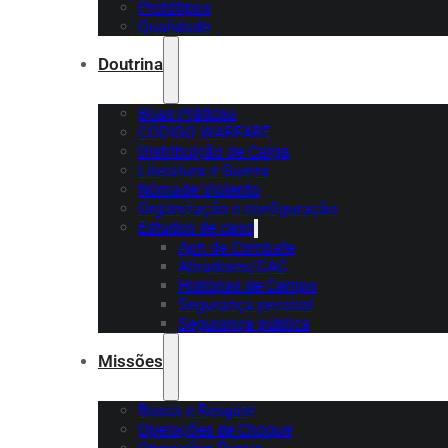
Protótipos
Qualidade
Doutrina
Boas Práticas
CÓDIGO WARFARE
Distribuição de Carga
Literatura e Guerra
Nômade Violento
Organização e configuração
Estudos de caso
Aph de Combate
Atiradores/CAC
Histórias de Campo
Segurança pessoal
Segurança pública
Missões
Busca e Resgate
Operações de Choque