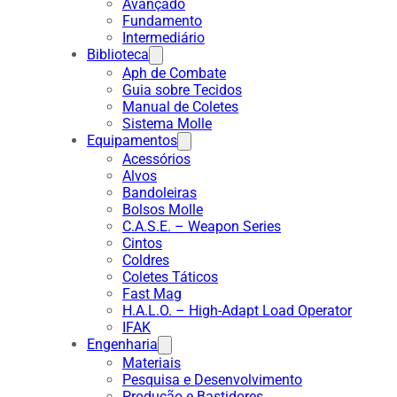
Avançado
Fundamento
Intermediário
Biblioteca
Aph de Combate
Guia sobre Tecidos
Manual de Coletes
Sistema Molle
Equipamentos
Acessórios
Alvos
Bandoleiras
Bolsos Molle
C.A.S.E. – Weapon Series
Cintos
Coldres
Coletes Táticos
Fast Mag
H.A.L.O. – High-Adapt Load Operator
IFAK
Engenharia
Materiais
Pesquisa e Desenvolvimento
Produção e Bastidores