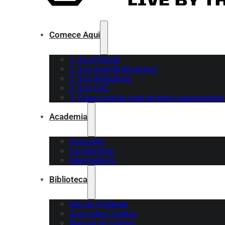
Comece Aqui
1. Sou Policial
2. Sou Guarda Municipal
3. Sou Resgatista
4. Sou CAC
5. Quero montar meu primeiro equipamento
Academia
Avançado
Fundamento
Intermediário
Biblioteca
Aph de Combate
Guia sobre Tecidos
Manual de Coletes