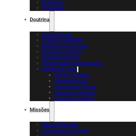
Protótipos
Qualidade
Doutrina
Boas Práticas
CÓDIGO WARFARE
Distribuição de Carga
Literatura e Guerra
Nômade Violento
Organização e configuração
Estudos de caso
Aph de Combate
Atiradores/CAC
Histórias de Campo
Segurança pessoal
Segurança pública
Missões
Busca e Resgate
Operações de Choque