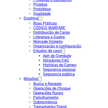
Projetos
Protótipos
Qualidade
Doutrina
Boas Práticas
CÓDIGO WARFARE
Distribuição de Carga
Literatura e Guerra
Nômade Violento
Organização e configuração
Estudos de caso
Aph de Combate
Atiradores/CAC
Histórias de Campo
Segurança pessoal
Segurança pública
Missões
Busca e Resgate
Operações de Choque
Operações Rurais
Patrulhamento
Sobrevivência
Treinamento/Stand