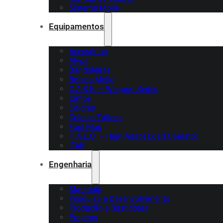
Sistema Molle
Equipamentos
Acessórios
Alvos
Bandoleiras
Bolsos Molle
C.A.S.E. – Weapon Series
Cintos
Coldres
Coletes Táticos
Fast Mag
H.A.L.O. – High-Adapt Load Operator
IFAK
Engenharia
Materiais
Pesquisa e Desenvolvimento
Produção e Bastidores
Projetos