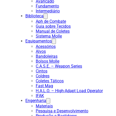
Avançado
Fundamento
Intermediário
Biblioteca
Aph de Combate
Guia sobre Tecidos
Manual de Coletes
Sistema Molle
Equipamentos
Acessórios
Alvos
Bandoleiras
Bolsos Molle
C.A.S.E. – Weapon Series
Cintos
Coldres
Coletes Táticos
Fast Mag
H.A.L.O. – High-Adapt Load Operator
IFAK
Engenharia
Materiais
Pesquisa e Desenvolvimento
Produção e Bastidores