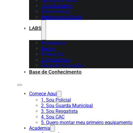
Operações Rurais
Patrulhamento
Sobrevivência
Treinamento/Stand
LABS
Resistência
Testes
Avaliações
Comparativos
Guias de Instalação
Base de Conhecimento
Comece Aqui
1. Sou Policial
2. Sou Guarda Municipal
3. Sou Resgatista
4. Sou CAC
5. Quero montar meu primeiro equipamento
Academia