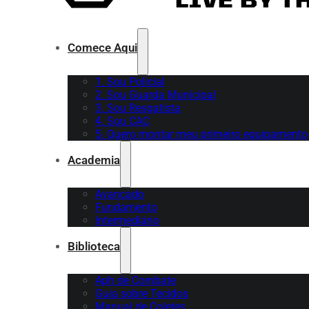
Comece Aqui
1. Sou Policial
2. Sou Guarda Municipal
3. Sou Resgatista
4. Sou CAC
5. Quero montar meu primeiro equipamento
Academia
Avançado
Fundamento
Intermediário
Biblioteca
Aph de Combate
Guia sobre Tecidos
Manual de Coletes